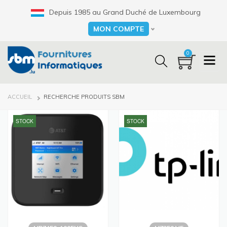
Aller
Depuis 1985 au Grand Duché de Luxembourg
au
contenu
MON COMPTE
Select your language
principal
0
FIL
ACCUEIL
RECHERCHE PRODUITS SBM
D'ARIANE
STOCK
STOCK