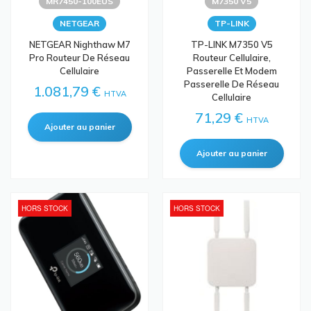
MR7450-100EUS
M7350 V5
NETGEAR
TP-LINK
NETGEAR Nighthaw M7
TP-LINK M7350 V5
Pro Routeur De Réseau
Routeur Cellulaire,
Cellulaire
Passerelle Et Modem
Passerelle De Réseau
1.081,79 €
HTVA
Cellulaire
71,29 €
HTVA
HORS STOCK
HORS STOCK