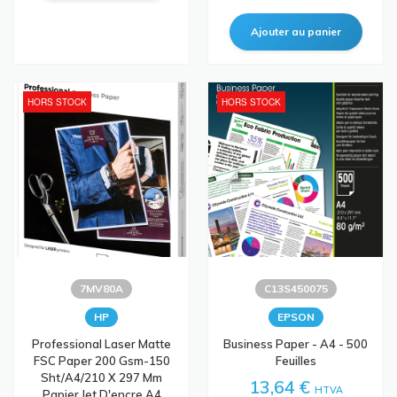
HORS STOCK
HORS STOCK
7MV80A
C13S450075
HP
EPSON
Professional Laser Matte
Business Paper - A4 - 500
FSC Paper 200 Gsm-150
Feuilles
Sht/A4/210 X 297 Mm
13,64 €
HTVA
Papier Jet D'encre A4