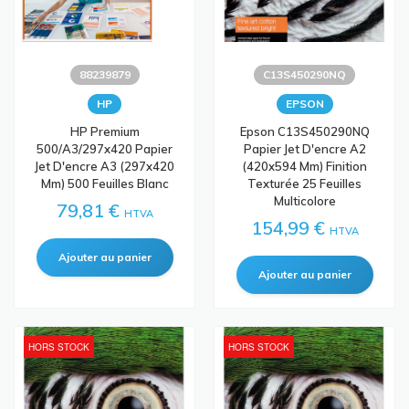
88239879
C13S450290NQ
HP
EPSON
HP Premium
Epson C13S450290NQ
500/A3/297x420 Papier
Papier Jet D'encre A2
Jet D'encre A3 (297x420
(420x594 Mm) Finition
Mm) 500 Feuilles Blanc
Texturée 25 Feuilles
Multicolore
79,81 €
HTVA
154,99 €
HTVA
HORS STOCK
HORS STOCK