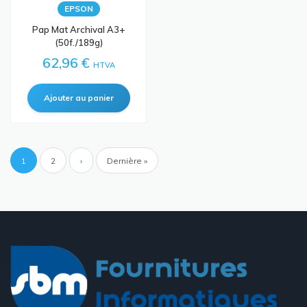
EPSON
Pap Mat Archival A3+
(50f./189g)
62,96 €
HTVA
Pagination
Page
1
Page
2
Page
›
Dernière
Dernière »
courante
suivante
page