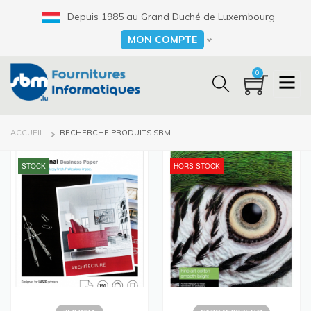
Aller
Depuis 1985 au Grand Duché de Luxembourg
au
contenu
MON COMPTE
Select your language
principal
0
FIL
ACCUEIL
RECHERCHE PRODUITS SBM
D'ARIANE
STOCK
HORS STOCK