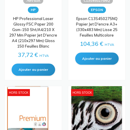
7MV83A
C13S450275NQ
HP
EPSON
HP Professional Laser
Epson C13S450275NQ
Glossy FSC Paper 200
Papier Jet D'encre A3+
Gsm-150 Sht/A4/210 X
(330x483 Mm) Lisse 25
297 Mm Papier Jet D'encre
Feuilles Multicolore
A4 (210x297 Mm) Gloss
104,36 €
HTVA
150 Feuilles Blanc
37,72 €
HTVA
HORS STOCK
HORS STOCK