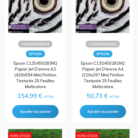
C13S450283NQ
C13S450281NQ
EPSON
EPSON
Epson C13S450283NQ
Epson C13S450281NQ
Papier Jet D'encre A2
Papier Jet D'encre A4
(420x594 Mm) Finition
(210x297 Mm) Finition
Texturée 25 Feuilles
Texturée 25 Feuilles
Multicolore
Multicolore
154,99 €
50,73 €
HTVA
HTVA
HORS STOCK
HORS STOCK