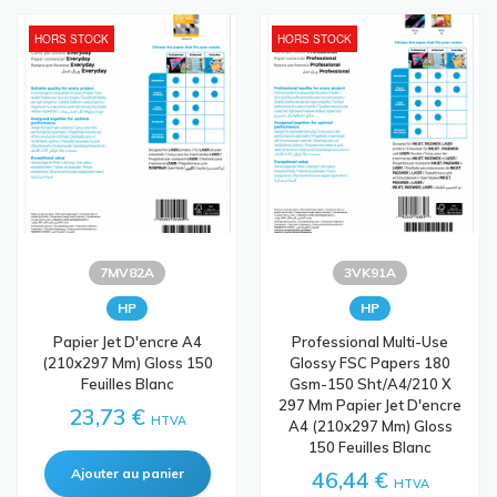
HORS STOCK
HORS STOCK
7MV82A
3VK91A
HP
HP
Papier Jet D'encre A4
Professional Multi-Use
(210x297 Mm) Gloss 150
Glossy FSC Papers 180
Feuilles Blanc
Gsm-150 Sht/A4/210 X
297 Mm Papier Jet D'encre
23,73 €
HTVA
A4 (210x297 Mm) Gloss
150 Feuilles Blanc
46,44 €
HTVA