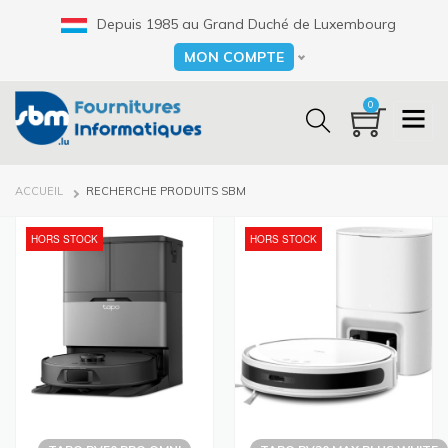
Aller
Depuis 1985 au Grand Duché de Luxembourg
au
contenu
MON COMPTE
Select your language
principal
0
FIL
ACCUEIL
RECHERCHE PRODUITS SBM
D'ARIANE
HORS STOCK
HORS STOCK