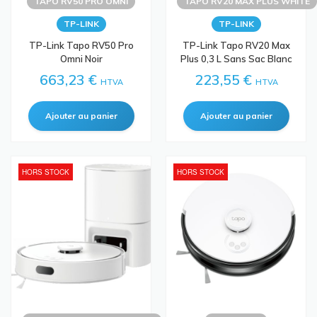
TAPO RV50 PRO OMNI
TAPO RV20 MAX PLUS WHITE
TP-LINK
TP-LINK
TP-Link Tapo RV50 Pro
TP-Link Tapo RV20 Max
Omni Noir
Plus 0,3 L Sans Sac Blanc
663,23 €
223,55 €
HTVA
HTVA
HORS STOCK
HORS STOCK