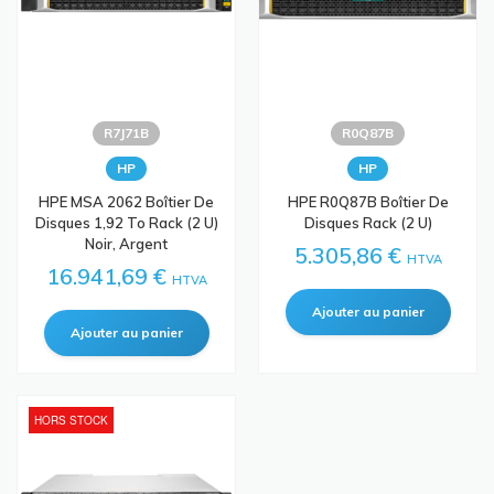
R7J71B
R0Q87B
HP
HP
HPE MSA 2062 Boîtier De
HPE R0Q87B Boîtier De
Disques 1,92 To Rack (2 U)
Disques Rack (2 U)
Noir, Argent
5.305,86 €
HTVA
16.941,69 €
HTVA
HORS STOCK