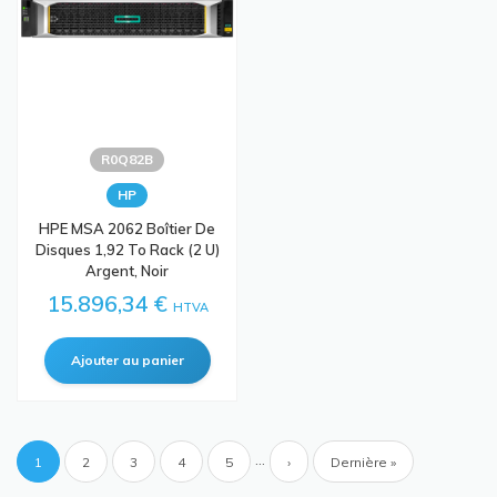
R0Q82B
HP
HPE MSA 2062 Boîtier De
Disques 1,92 To Rack (2 U)
Argent, Noir
15.896,34 €
HTVA
Pagination
…
Page
1
Page
2
Page
3
Page
4
Page
5
Page
›
Dernière
Dernière »