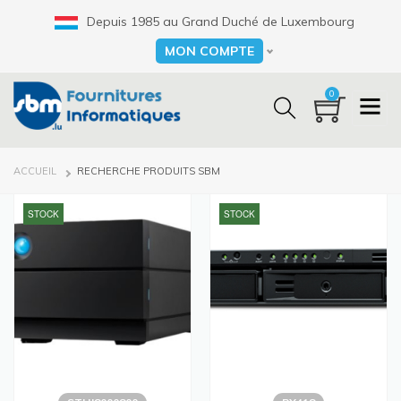
Aller
Depuis 1985 au Grand Duché de Luxembourg
au
contenu
MON COMPTE
Select your language
principal
0
FIL
ACCUEIL
RECHERCHE PRODUITS SBM
D'ARIANE
STOCK
STOCK