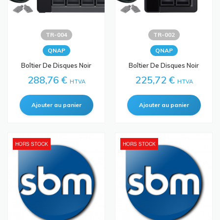
TR-004
TR-002
QNAP
QNAP
Boîtier De Disques Noir
Boîtier De Disques Noir
288,76 €
225,72 €
HTVA
HTVA
HORS STOCK
HORS STOCK