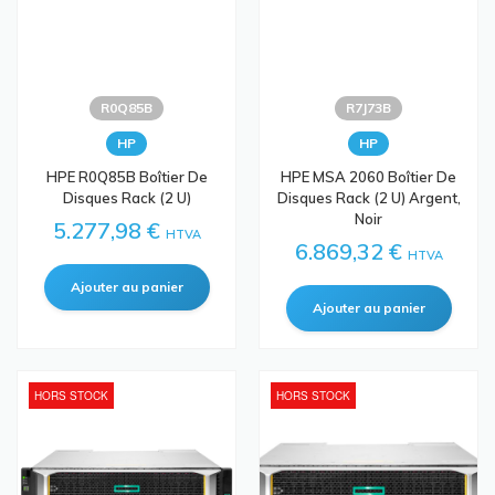
R0Q85B
R7J73B
HP
HP
HPE R0Q85B Boîtier De
HPE MSA 2060 Boîtier De
Disques Rack (2 U)
Disques Rack (2 U) Argent,
Noir
5.277,98 €
HTVA
6.869,32 €
HTVA
HORS STOCK
HORS STOCK