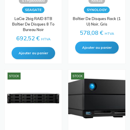
STHJ8000800
RX418
SEAGATE
SYNOLOGY
LaCie 2big RAID 8TB
Boîtier De Disques Rack (1
Boîtier De Disques 8 To
U) Noir, Gris
Bureau Noir
578,08 €
HTVA
692,52 €
HTVA
STOCK
STOCK