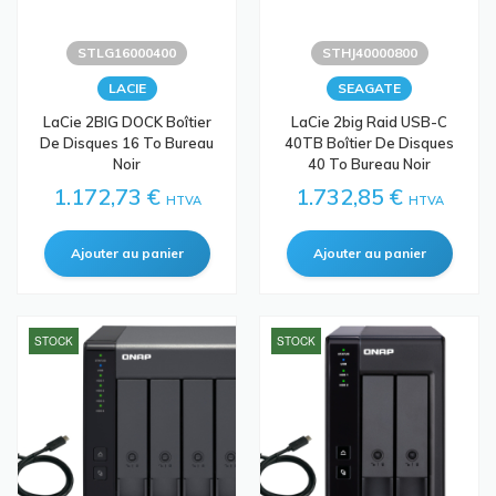
STLG16000400
STHJ40000800
LACIE
SEAGATE
LaCie 2BIG DOCK Boîtier
LaCie 2big Raid USB-C
De Disques 16 To Bureau
40TB Boîtier De Disques
Noir
40 To Bureau Noir
1.172,73 €
1.732,85 €
HTVA
HTVA
STOCK
STOCK