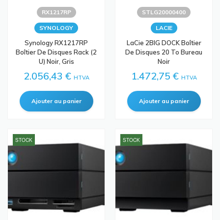
RX1217RP
STLG20000400
SYNOLOGY
LACIE
Synology RX1217RP
LaCie 2BIG DOCK Boîtier
Boîtier De Disques Rack (2
De Disques 20 To Bureau
U) Noir, Gris
Noir
2.056,43 €
1.472,75 €
HTVA
HTVA
STOCK
STOCK