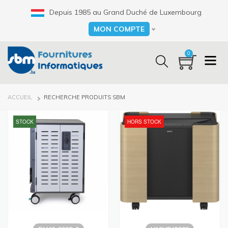
Aller
Depuis 1985 au Grand Duché de Luxembourg
au
contenu
MON COMPTE
Select your language
principal
0
FIL
ACCUEIL
RECHERCHE PRODUITS SBM
D'ARIANE
STOCK
HORS STOCK