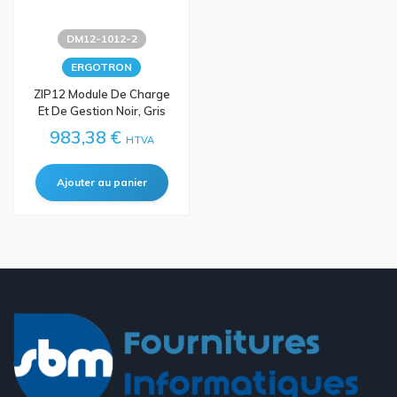
DM12-1012-2
ERGOTRON
ZIP12 Module De Charge
Et De Gestion Noir, Gris
983,38 €
HTVA