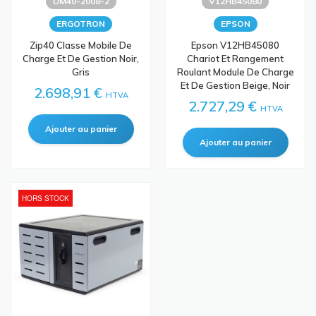
DM40-2008-2
V12HB45080
ERGOTRON
EPSON
Zip40 Classe Mobile De
Epson V12HB45080
Charge Et De Gestion Noir,
Chariot Et Rangement
Gris
Roulant Module De Charge
Et De Gestion Beige, Noir
2.698,91 €
HTVA
2.727,29 €
HTVA
HORS STOCK