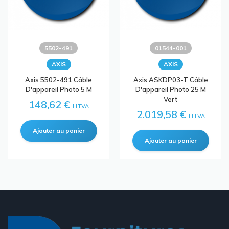
5502-491
01544-001
AXIS
AXIS
Axis 5502-491 Câble
Axis ASKDP03-T Câble
D'appareil Photo 5 M
D'appareil Photo 25 M
Vert
148,62 €
HTVA
2.019,58 €
HTVA