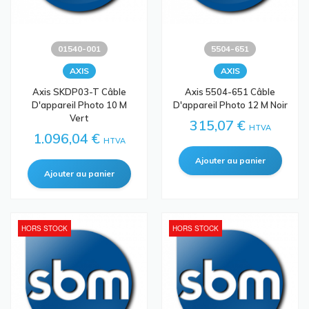
01540-001
5504-651
AXIS
AXIS
Axis SKDP03-T Câble
Axis 5504-651 Câble
D'appareil Photo 10 M
D'appareil Photo 12 M Noir
Vert
315,07 €
HTVA
1.096,04 €
HTVA
HORS STOCK
HORS STOCK