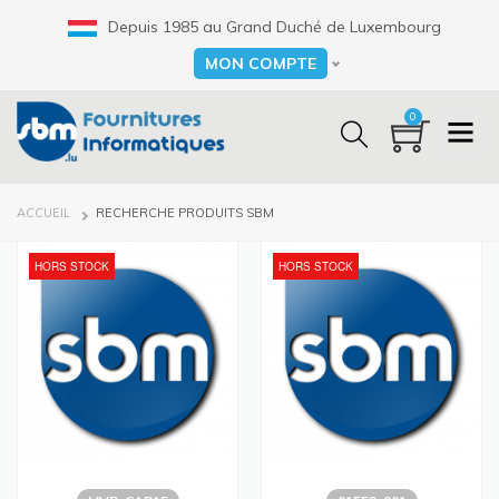
Aller
Depuis 1985 au Grand Duché de Luxembourg
au
contenu
MON COMPTE
Select your language
principal
0
FIL
ACCUEIL
RECHERCHE PRODUITS SBM
D'ARIANE
HORS STOCK
HORS STOCK