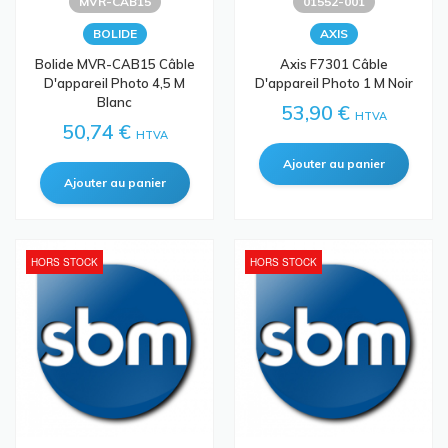
MVR-CAB15
01552-001
BOLIDE
AXIS
Bolide MVR-CAB15 Câble
Axis F7301 Câble
D'appareil Photo 4,5 M
D'appareil Photo 1 M Noir
Blanc
53,90 €
HTVA
50,74 €
HTVA
HORS STOCK
HORS STOCK