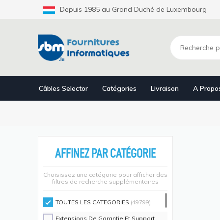
Aller
Depuis 1985 au Grand Duché de Luxembourg
au
contenu
principal
Câbles Selector
Catégories
Livraison
A Propo
AFFINEZ PAR CATÉGORIE
Choisissez une catégorie pour afficher des
filtres de recherche supplémentaires
TOUTES LES CATEGORIES
(49799)
Extensions De Garantie Et Support