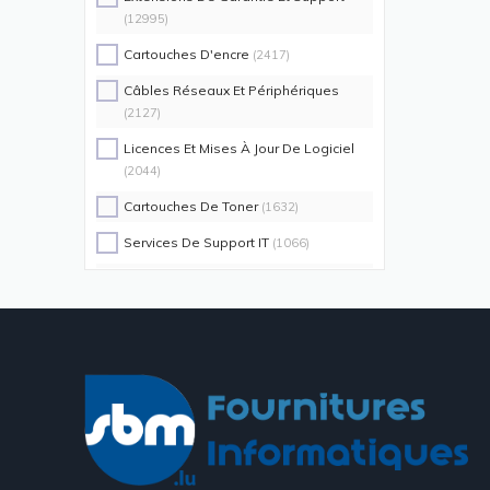
(12995)
Cartouches D'encre
(2417)
Câbles Réseaux Et Périphériques
(2127)
Licences Et Mises À Jour De Logiciel
(2044)
Cartouches De Toner
(1632)
Services De Support IT
(1066)
Switch Commutateurs Réseaux
(1035)
Coques De Protection Pour
Téléphones Portables
(883)
Alimentations D'énergie Non
Interruptibles
(719)
Accessoires De Racks
(689)
Unités De Distribution D'énergie
(640)