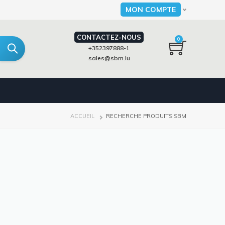
MON COMPTE
Select your language
CONTACTEZ-NOUS
0
+352397888-1
sales@sbm.lu
FIL
ACCUEIL
RECHERCHE PRODUITS SBM
D'ARIANE