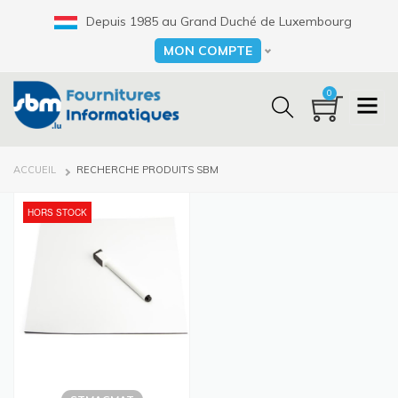
Aller
Depuis 1985 au Grand Duché de Luxembourg
au
contenu
MON COMPTE
Select your language
principal
0
FIL
ACCUEIL
RECHERCHE PRODUITS SBM
D'ARIANE
HORS STOCK