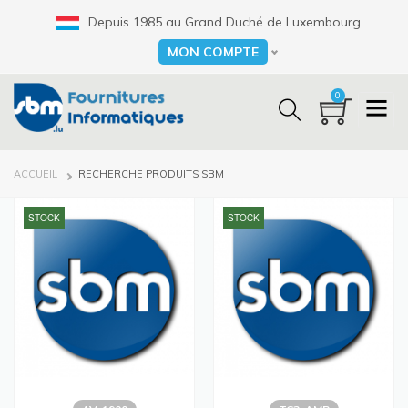
Aller
Depuis 1985 au Grand Duché de Luxembourg
au
contenu
MON COMPTE
Select your language
principal
0
FIL
ACCUEIL
RECHERCHE PRODUITS SBM
D'ARIANE
STOCK
STOCK