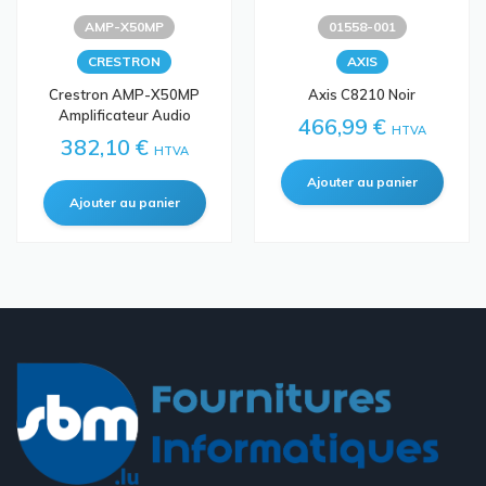
AMP-X50MP
01558-001
CRESTRON
AXIS
Crestron AMP-X50MP
Axis C8210 Noir
Amplificateur Audio
466,99 €
HTVA
382,10 €
HTVA