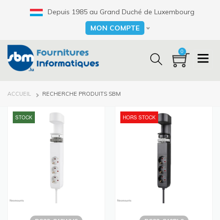
Aller
Depuis 1985 au Grand Duché de Luxembourg
au
contenu
MON COMPTE
Select your language
principal
0
FIL
ACCUEIL
RECHERCHE PRODUITS SBM
D'ARIANE
STOCK
HORS STOCK