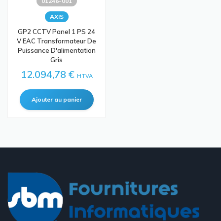
01246-001
AXIS
GP2 CCTV Panel 1 PS 24
V EAC Transformateur De
Puissance D'alimentation
Gris
12.094,78 €
HTVA