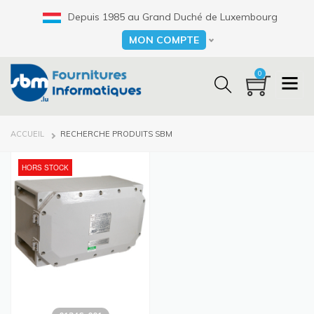
Aller
Depuis 1985 au Grand Duché de Luxembourg
au
contenu
MON COMPTE
Select your language
principal
0
FIL
ACCUEIL
RECHERCHE PRODUITS SBM
D'ARIANE
HORS STOCK