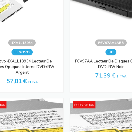
4XA1L13934
F6V97AA#ABB
LENOVO
HP
ovo 4XA1L13934 Lecteur De
F6V97AA Lecteur De Disques 
es Optiques Interne DVD±RW
DVD-RW Noir
Argent
71,39 €
HTVA
57,81 €
HTVA
OCK
HORS STOCK