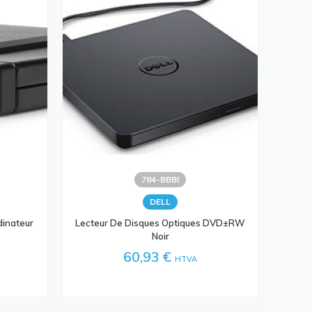
784-BBBI
DELL
dinateur
Lecteur De Disques Optiques DVD±RW
Noir
60,93 €
HTVA