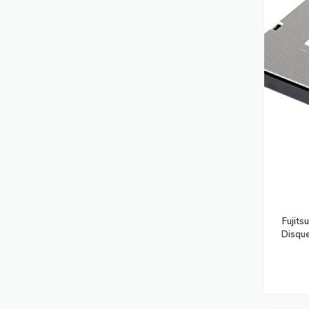
Armoires Rack
(381)
Filtres Anti-Reflets Pour Écran Et Filtres
De Confidentialité
(364)
Modules Émetteurs-Récepteurs De
Réseau
(345)
Accessoires De Montage De
Moniteurs
(331)
Montages Des Affichages De
Messages
(329)
Support Antivol Pour Tablettes
(326)
Imprimantes Multifonctions
(319)
Fujit
Disques Durs
(318)
Disqu
Security Software
(301)
Serveurs
(300)
Rubans D'étiquettes
(295)