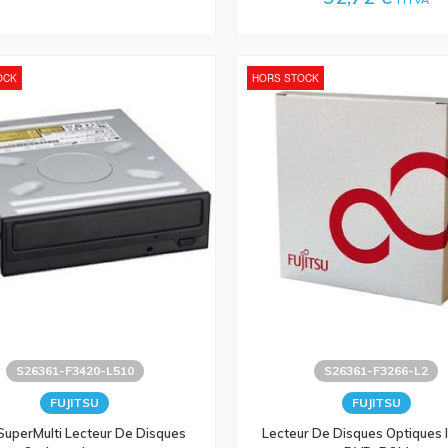
OCK
HORS STOCK
S26361-F3420-L510
S26361-F3266-L2
FUJITSU
FUJITSU
uperMulti Lecteur De Disques
Lecteur De Disques Optiques 