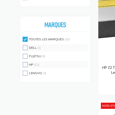
Écouteurs/casques
(594)
Moniteurs Écrans PC
(576)
Supports D'écrans
(571)
MARQUES
Disques SSD
(558)
Claviers Et Combos
(543)
TOUTES LES MARQUES
(20)
Lecteurs De Code Barres
(524)
DELL
(1)
Processeurs
(512)
FUJITSU
(5)
Écrans Et Protections Arrière De
HP
(11)
Téléphones Portables
HP Z2 
(491)
Le
LENOVO
(3)
Modules De Mémoire
(466)
Cartes Réseau
(433)
Kits De Support
(408)
Frais D'aide Et Maintenance
(386)
HORS ST
Câbles Électriques
(382)