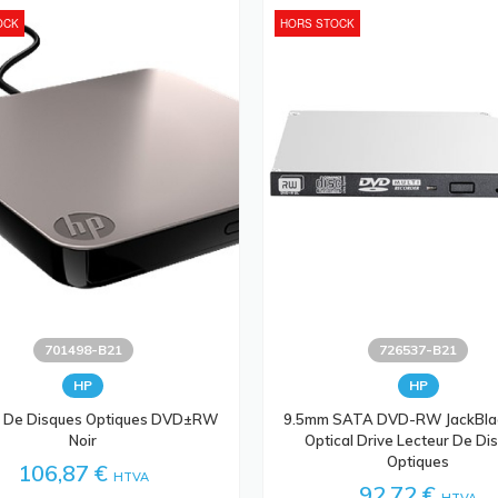
OCK
HORS STOCK
701498-B21
726537-B21
HP
HP
r De Disques Optiques DVD±RW
9.5mm SATA DVD-RW JackBla
Noir
Optical Drive Lecteur De Di
Optiques
106,87 €
HTVA
92,72 €
HTVA