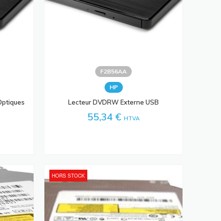
F2B56AA
HP
Optiques
Lecteur DVDRW Externe USB
55,34 €
HTVA
HORS STOCK