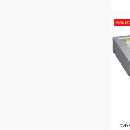
Ordinateurs Portables Notebooks
(222)
HORS ST
Adaptateurs De Puissance &
Onduleurs
(208)
Caméras De Sécurité
(195)
Stations D'accueil
(195)
Ordinateurs De Bureau PC
(182)
Batteries De L'onduleur
(173)
Vidéo-Projecteurs
(173)
Hubs & Concentrateurs
(163)
Serveurs De Stockage
(163)
Lecteurs USB Flash
(155)
Scanners
(152)
Affichages De Messages
DVD S
(142)