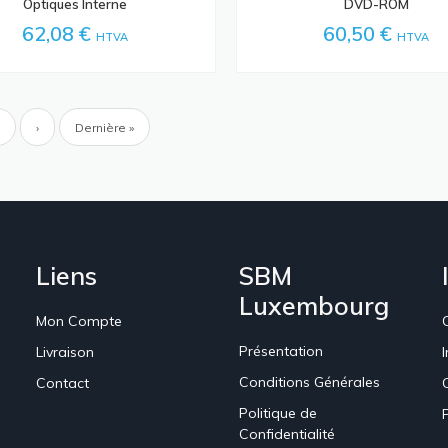
Optiques Interne
DVD-ROM
62,08 €
60,50 €
HTVA
HTVA
ion
Page
Page
›
Dernière
Dernière »
e
suivante
page
Liens
SBM
Luxembourg
Mon Compte
Présentation
Livraison
Conditions Générales
Contact
Politique de
Confidentialité