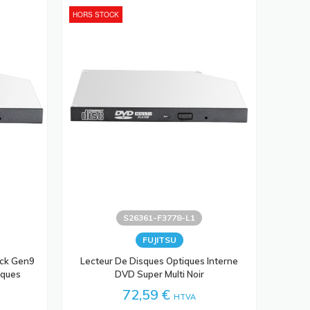
HORS STOCK
S26361-F3778-L1
FUJITSU
ck Gen9
Lecteur De Disques Optiques Interne
sques
DVD Super Multi Noir
72,59 €
HTVA