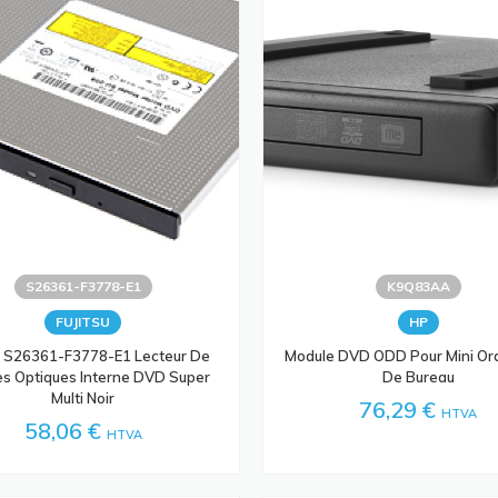
S26361-F3778-E1
K9Q83AA
FUJITSU
HP
su S26361-F3778-E1 Lecteur De
Module DVD ODD Pour Mini Or
es Optiques Interne DVD Super
De Bureau
Multi Noir
76,29 €
HTVA
58,06 €
HTVA