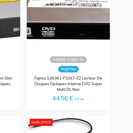
S26361-F3267-E2
FUJITSU
m Slim
Fujitsu S26361-F3267-E2 Lecteur De
tiques
Disques Optiques Interne DVD Super
Multi DL Noir
44,56 €
HTVA
HORS STOCK