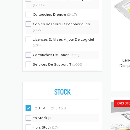
(12995)
Cartouches D'encre
(2417)
Câbles Réseaux Et Périphériques
(2127)
Licences Et Mises À Jour De Logiciel
(2044)
Cartouches De Toner
(1632)
Len
Services De Support IT
(1066)
Disqu
Switch Commutateurs Réseaux
(1035)
Coques De Protection Pour
Téléphones Portables
(883)
STOCK
Alimentations D'énergie Non
HORS ST
Interruptibles
(719)
TOUT AFFICHER
(20)
Accessoires De Racks
(689)
En Stock
(3)
Unités De Distribution D'énergie
(640)
Hors Stock
(17)