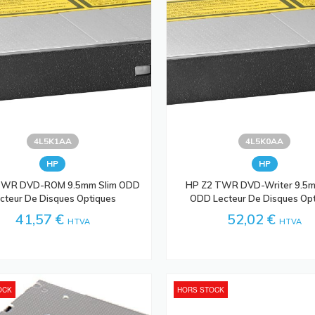
4L5K1AA
4L5K0AA
HP
HP
TWR DVD-ROM 9.5mm Slim ODD
HP Z2 TWR DVD-Writer 9.5m
cteur De Disques Optiques
ODD Lecteur De Disques Op
41,57 €
52,02 €
HTVA
HTVA
OCK
HORS STOCK