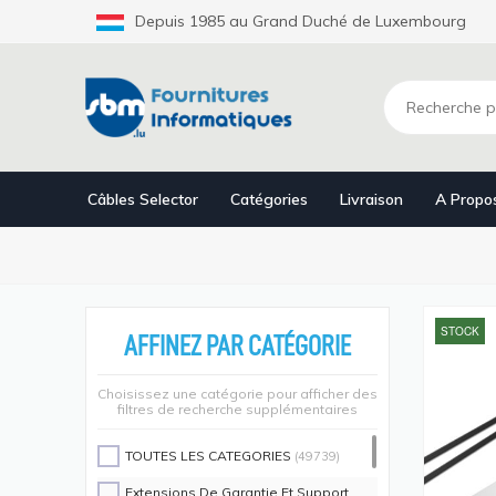
Aller
Depuis 1985 au Grand Duché de Luxembourg
au
contenu
principal
Câbles Selector
Catégories
Livraison
A Propo
STOCK
AFFINEZ PAR CATÉGORIE
Choisissez une catégorie pour afficher des
filtres de recherche supplémentaires
TOUTES LES CATEGORIES
(49739)
Extensions De Garantie Et Support