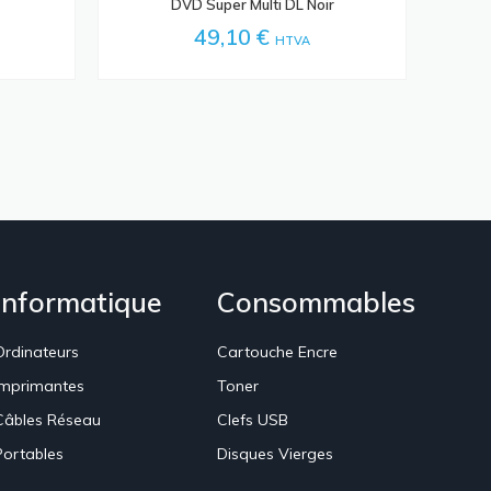
DVD Super Multi DL Noir
49,10 €
HTVA
Informatique
Consommables
Ordinateurs
Cartouche Encre
Imprimantes
Toner
Câbles Réseau
Clefs USB
Portables
Disques Vierges