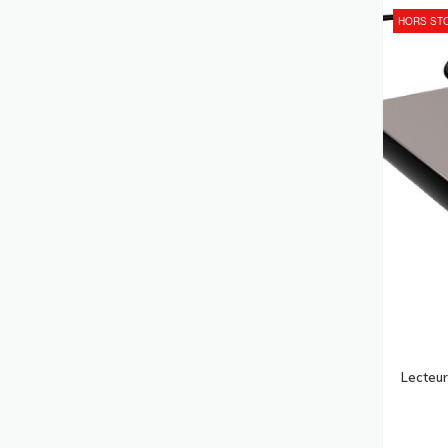
Souris
(286)
HORS ST
Laptops
(256)
Pièces De Rechange Pour Équipement
D'impression
(256)
Pare-Feux (matériel)
(250)
Sacoches D'ordinateurs Portables
(248)
Commutateurs Écran-Clavier-Souris
(245)
Points D'accès Réseaux Locaux Sans
Fil
(239)
Supports Et Boîtiers Des Caméras De
Sécurité
(236)
Cartes Et Adaptateurs D'interfaces
Lecteu
(227)
Accessoires Pour Lecteur De Code
Barres
(226)