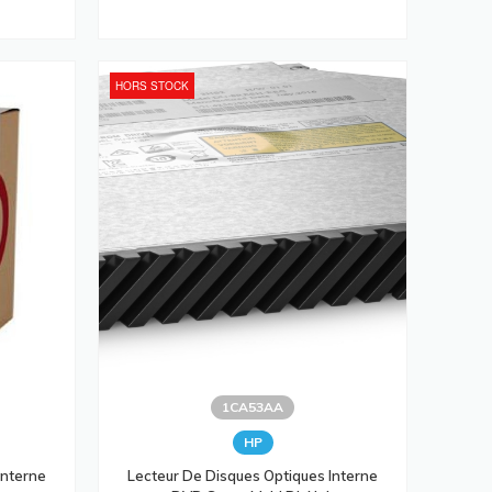
HORS STOCK
1CA53AA
HP
Interne
Lecteur De Disques Optiques Interne