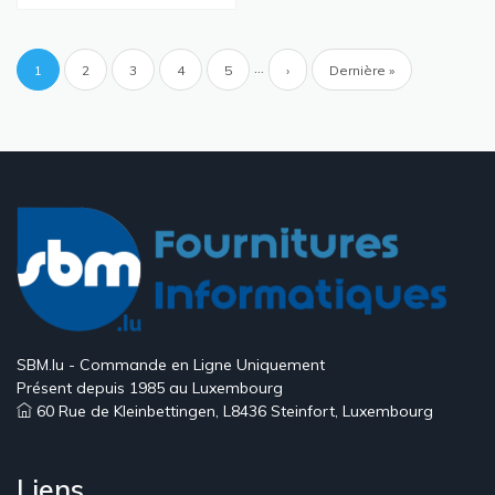
Pagination
…
Page
1
Page
2
Page
3
Page
4
Page
5
Page
›
Dernière
Dernière »
courante
suivante
page
SBM.lu - Commande en Ligne Uniquement
Présent depuis 1985 au Luxembourg
60 Rue de Kleinbettingen, L8436 Steinfort, Luxembourg
Liens