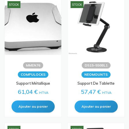
STOCK
STOCK
MMEN76
DS15-550BL1
COMPULOCKS
NEOMOUNTS
Support Métallique
Support De Tablette
61,04 €
57,47 €
HTVA
HTVA