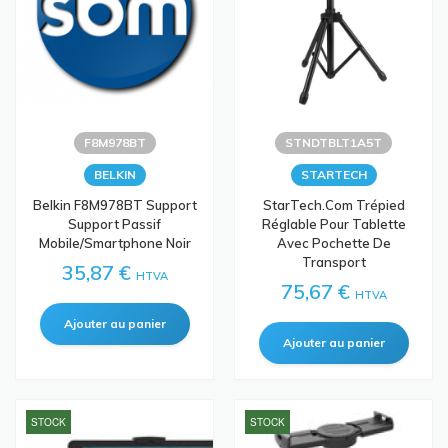
F8M978BT
STNDTBLT1A5T
BELKIN
STARTECH
Belkin F8M978BT Support
StarTech.com Trépied
Support Passif
Réglable Pour Tablette
Mobile/smartphone Noir
Avec Pochette De
Transport
35,87 €
HTVA
75,67 €
HTVA
STOCK
STOCK