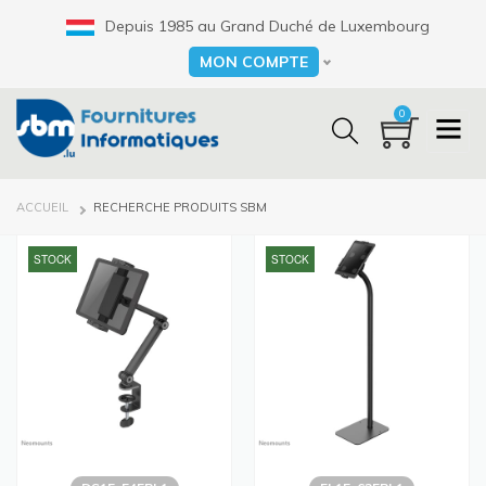
Aller
Depuis 1985 au Grand Duché de Luxembourg
au
contenu
MON COMPTE
Select your language
principal
0
FIL
ACCUEIL
RECHERCHE PRODUITS SBM
D'ARIANE
STOCK
STOCK