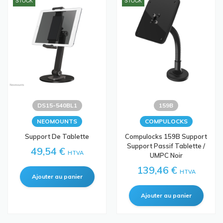
STOCK
STOCK
DS15-540BL1
159B
NEOMOUNTS
COMPULOCKS
Support De Tablette
Compulocks 159B Support
Support Passif Tablette /
49,54 €
HTVA
UMPC Noir
139,46 €
HTVA