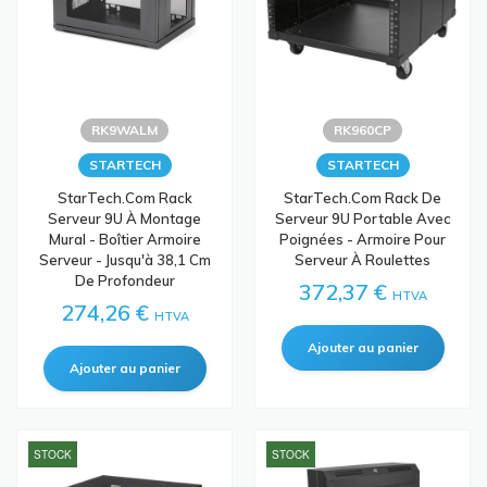
RK9WALM
RK960CP
STARTECH
STARTECH
StarTech.com Rack
StarTech.com Rack De
Serveur 9U À Montage
Serveur 9U Portable Avec
Mural - Boîtier Armoire
Poignées - Armoire Pour
Serveur - Jusqu'à 38,1 Cm
Serveur À Roulettes
De Profondeur
372,37 €
HTVA
274,26 €
HTVA
STOCK
STOCK