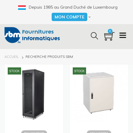
Aller
Depuis 1985 au Grand Duché de Luxembourg
au
contenu
MON COMPTE
Select your language
principal
0
FIL
ACCUEIL
RECHERCHE PRODUITS SBM
D'ARIANE
STOCK
STOCK