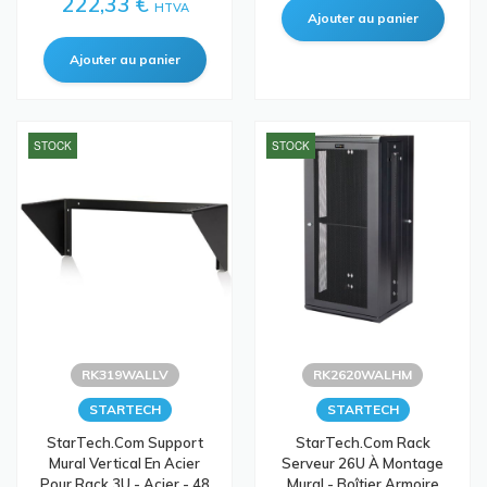
222,33 €
HTVA
STOCK
STOCK
RK319WALLV
RK2620WALHM
STARTECH
STARTECH
StarTech.com Support
StarTech.com Rack
Mural Vertical En Acier
Serveur 26U À Montage
Pour Rack 3U - Acier - 48
Mural - Boîtier Armoire