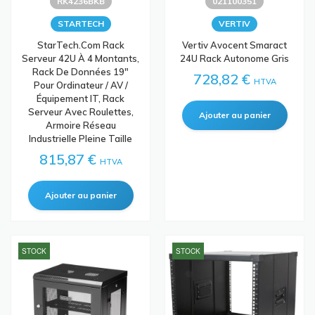
RK4236BKB
021100351
STARTECH
VERTIV
StarTech.com Rack
Vertiv Avocent Smaract
Serveur 42U À 4 Montants,
24U Rack Autonome Gris
Rack De Données 19"
728,82 €
HTVA
Pour Ordinateur / AV /
Équipement IT, Rack
Serveur Avec Roulettes,
Armoire Réseau
Industrielle Pleine Taille
815,87 €
HTVA
STOCK
STOCK