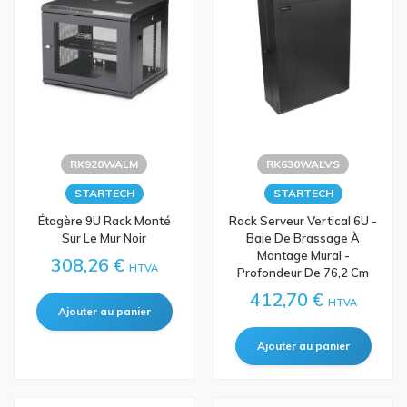
RK920WALM
RK630WALVS
STARTECH
STARTECH
Étagère 9U Rack Monté
Rack Serveur Vertical 6U -
Sur Le Mur Noir
Baie De Brassage À
Montage Mural -
308,26 €
HTVA
Profondeur De 76,2 Cm
412,70 €
HTVA