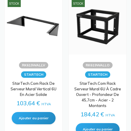
STOCK
STOCK
RK619WALLV
RK619WALLO
STARTECH
STARTECH
StarTech.com Rack De
StarTech.com Rack
Serveur Mural Vertical 6U
Serveur Mural 6U À Cadre
En Acier Solide
Ouvert - Profondeur De
45,7cm - Acier - 2
103,64 €
HTVA
Montants
184,42 €
HTVA