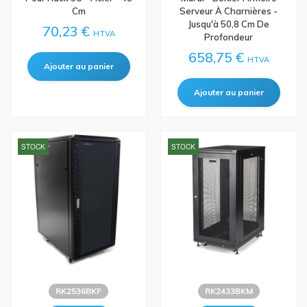
Cm
Serveur À Charnières -
Jusqu'à 50,8 Cm De
70,23 €
HTVA
Profondeur
658,75 €
HTVA
STOCK
STOCK
RK2536BKF
RK2433BKM