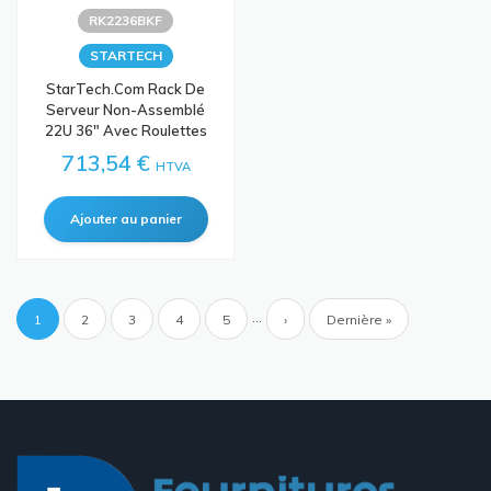
RK2236BKF
STARTECH
StarTech.com Rack De
Serveur Non-Assemblé
22U 36" Avec Roulettes
713,54 €
HTVA
Pagination
…
Page
1
Page
2
Page
3
Page
4
Page
5
Page
›
Dernière
Dernière »
courante
suivante
page