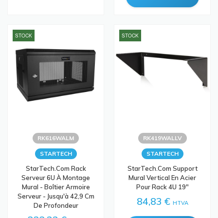
STOCK
STOCK
RK616WALM
RK419WALLV
STARTECH
STARTECH
StarTech.com Rack
StarTech.com Support
Serveur 6U À Montage
Mural Vertical En Acier
Mural - Boîtier Armoire
Pour Rack 4U 19"
Serveur - Jusqu'à 42,9 Cm
84,83 €
HTVA
De Profondeur