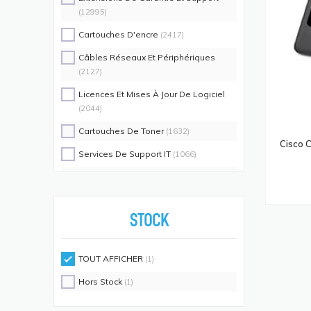
(12995)
Cartouches D'encre
(2417)
Câbles Réseaux Et Périphériques
(2127)
Licences Et Mises À Jour De Logiciel
(2044)
Cartouches De Toner
(1632)
Cisco 
Services De Support IT
(1066)
Switch Commutateurs Réseaux
(1035)
Coques De Protection Pour
Téléphones Portables
(883)
STOCK
Alimentations D'énergie Non
Interruptibles
(719)
TOUT AFFICHER
(1)
Accessoires De Racks
(689)
Hors Stock
(1)
Unités De Distribution D'énergie
(640)