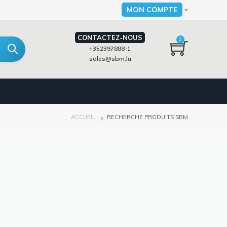
MON COMPTE
Select your language
CONTACTEZ-NOUS
0
+352397888-1
sales@sbm.lu
FIL
ACCUEIL
RECHERCHE PRODUITS SBM
D'ARIANE