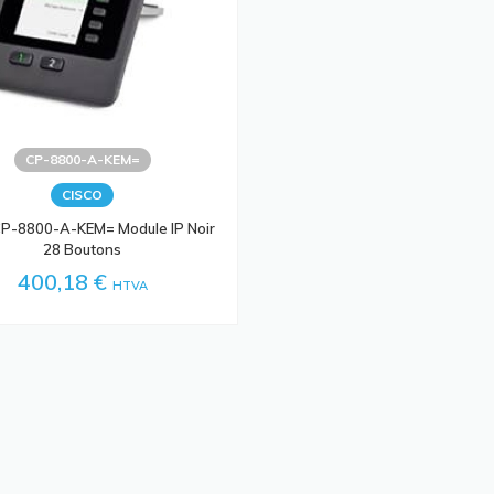
CP-8800-A-KEM=
CISCO
CP-8800-A-KEM= Module IP Noir
28 Boutons
400,18 €
HTVA