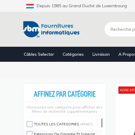
Aller
Depuis 1985 au Grand Duché de Luxembourg
au
contenu
principal
Câbles Selector
Catégories
Livraison
A Propo
HORS ST
AFFINEZ PAR CATÉGORIE
Choisissez une catégorie pour afficher des
filtres de recherche supplémentaires
TOUTES LES CATEGORIES
(49667)
Extensions De Garantie Et Support