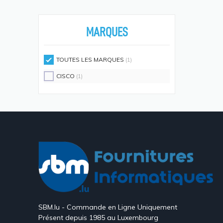
Écouteurs/casques
(594)
Moniteurs Écrans PC
(576)
MARQUES
Supports D'écrans
(571)
Disques SSD
(558)
TOUTES LES MARQUES
(1)
Claviers Et Combos
(543)
CISCO
(1)
Lecteurs De Code Barres
(524)
Processeurs
(512)
Écrans Et Protections Arrière De
Téléphones Portables
(491)
Modules De Mémoire
(466)
Cartes Réseau
(433)
Kits De Support
(408)
Frais D'aide Et Maintenance
(386)
SBM.lu - Commande en Ligne Uniquement
Câbles Électriques
(382)
Présent depuis 1985 au Luxembourg