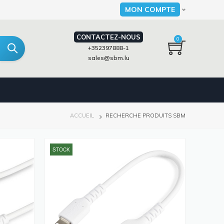
MON COMPTE
Select your language
CONTACTEZ-NOUS
0
+352397888-1
sales@sbm.lu
FIL
ACCUEIL
RECHERCHE PRODUITS SBM
D'ARIANE
STOCK