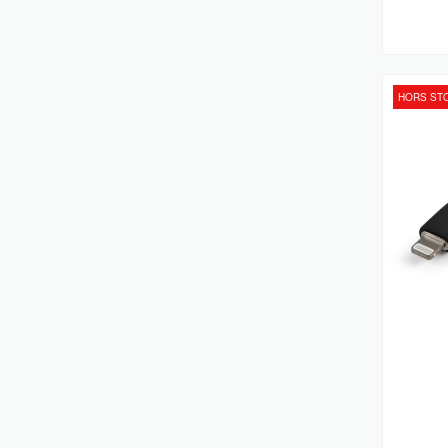
Souris
(286)
Laptops
(256)
Pièces De Rechange Pour Équipement
D'impression
(256)
HORS ST
Pare-Feux (matériel)
(250)
Sacoches D'ordinateurs Portables
(248)
Commutateurs Écran-Clavier-Souris
(245)
Points D'accès Réseaux Locaux Sans
Fil
(239)
Supports Et Boîtiers Des Caméras De
Sécurité
(236)
Cartes Et Adaptateurs D'interfaces
(227)
Accessoires Pour Lecteur De Code
Barres
(226)