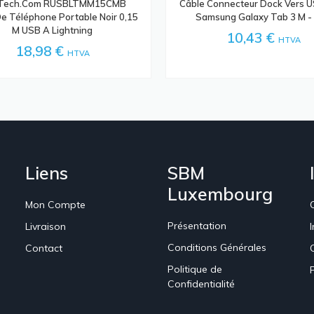
rTech.com RUSBLTMM15CMB
Câble Connecteur Dock Vers 
e Téléphone Portable Noir 0,15
Samsung Galaxy Tab 3 M - 
M USB A Lightning
10,43 €
HTVA
18,98 €
HTVA
Liens
SBM
Luxembourg
Mon Compte
Présentation
Livraison
Conditions Générales
Contact
Politique de
Confidentialité