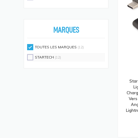
Écouteurs/casques
(594)
Moniteurs Écrans PC
(576)
Supports D'écrans
(571)
MARQUES
Disques SSD
(558)
Claviers Et Combos
(543)
TOUTES LES MARQUES
(12)
Lecteurs De Code Barres
(524)
STARTECH
(12)
Processeurs
(512)
Écrans Et Protections Arrière De
Téléphones Portables
Sta
(491)
Li
Modules De Mémoire
(466)
Charg
Vers
Cartes Réseau
(433)
Ang
Lightn
Kits De Support
(408)
Frais D'aide Et Maintenance
(386)
Câbles Électriques
(382)