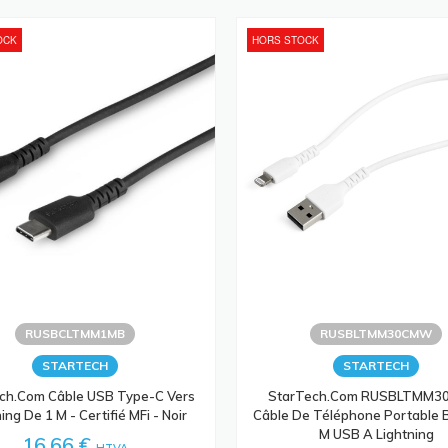
OCK
HORS STOCK
RUSBCLTMM1MB
RUSBLTMM30CMW
STARTECH
STARTECH
ch.com Câble USB Type-C Vers
StarTech.com RUSBLTMM
ing De 1 M - Certifié MFi - Noir
Câble De Téléphone Portable B
M USB A Lightning
16,66 €
HTVA