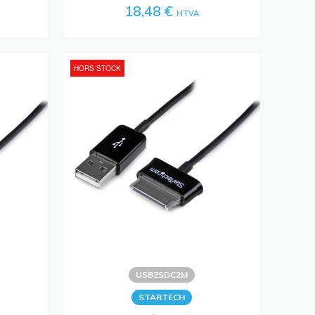
18,48 €
HTVA
HORS STOCK
USB2SDC2M
STARTECH