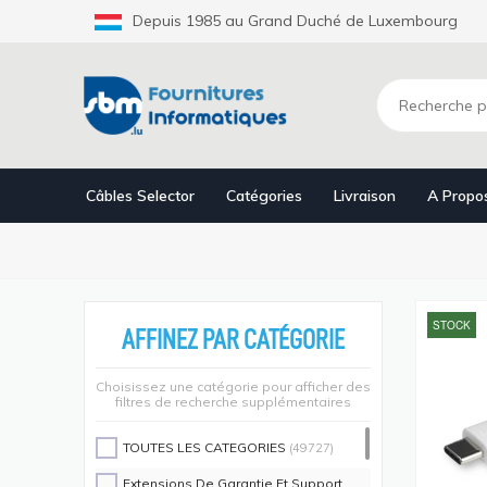
Aller
Depuis 1985 au Grand Duché de Luxembourg
au
contenu
principal
Câbles Selector
Catégories
Livraison
A Propo
STOCK
AFFINEZ PAR CATÉGORIE
Choisissez une catégorie pour afficher des
filtres de recherche supplémentaires
TOUTES LES CATEGORIES
(49727)
Extensions De Garantie Et Support