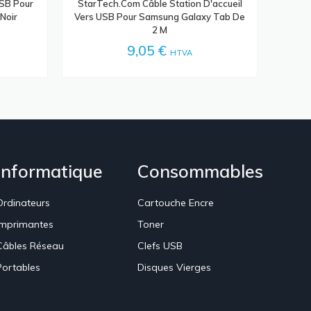
USB Pour
StarTech.com Câble Station D'accueil
Noir
Vers USB Pour Samsung Galaxy Tab De
2 M
9,05 €
HTVA
Informatique
Consommables
Ordinateurs
Cartouche Encre
Imprimantes
Toner
Câbles Réseau
Clefs USB
Portables
Disques Vierges