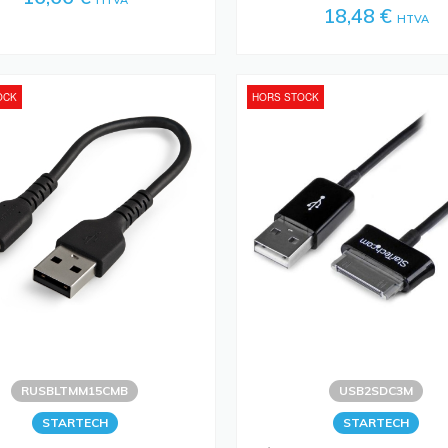
18,48 €
HTVA
OCK
HORS STOCK
RUSBLTMM15CMB
USB2SDC3M
STARTECH
STARTECH