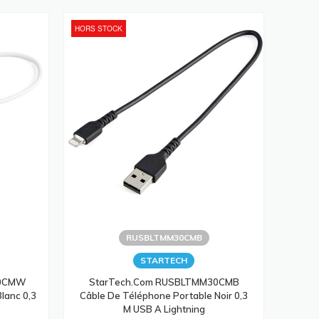
HORS STOCK
RUSBLTMM30CMB
STARTECH
30CMW
StarTech.com RUSBLTMM30CMB
lanc 0,3
Câble De Téléphone Portable Noir 0,3
M USB A Lightning