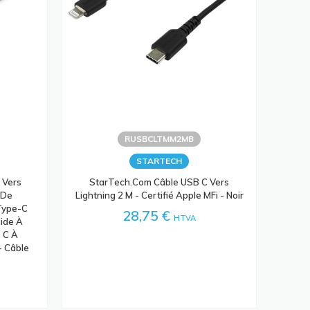
RUSBCLTMM2MB
STARTECH
 Vers
StarTech.com Câble USB C Vers
 De
Lightning 2 M - Certifié Apple MFi - Noir
Type-C
28,75 €
HTVA
mide À
B C À
 - Câble