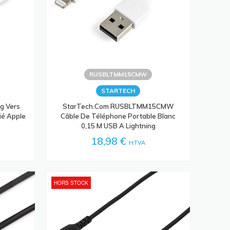
RUSBLTMM15CMW
STARTECH
g Vers
StarTech.com RUSBLTMM15CMW
ié Apple
Câble De Téléphone Portable Blanc
0,15 M USB A Lightning
18,98 €
HTVA
HORS STOCK