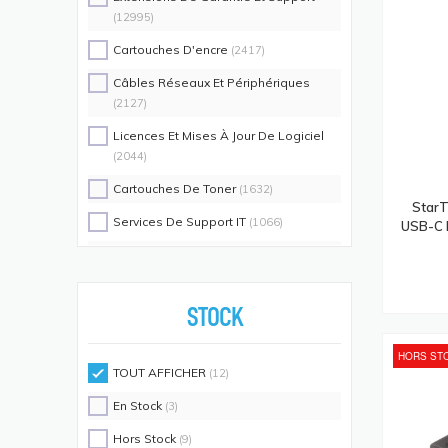
(12995)
Cartouches D'encre
(2417)
Câbles Réseaux Et Périphériques
(2127)
Licences Et Mises À Jour De Logiciel
(2044)
Cartouches De Toner
(1632)
StarT
Services De Support IT
(1066)
USB-C D
Switch Commutateurs Réseaux
(1035)
Coques De Protection Pour
Téléphones Portables
(883)
STOCK
Alimentations D'énergie Non
HORS ST
Interruptibles
(719)
TOUT AFFICHER
(12)
Accessoires De Racks
(689)
En Stock
(3)
Unités De Distribution D'énergie
(640)
Hors Stock
(9)