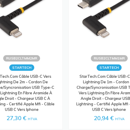
RUSB2CLTMM2MR
RUSB2CLTMM1MR
STARTECH
STARTECH
rTech.com Câble USB-C Vers
StarTech.com Câble USB-C
ghtning De 2m - Cordon De
Lightning De 1m - Cordon
e/Syncronisation USB Type-C
Charge/Syncronisation USB 
 Lightning En Fibre Aramide À
Vers Lightning En Fibre Ara
le Droit - Chargeur USB C À
Angle Droit - Chargeur US
ing - Certifié Apple Mfi - Câble
Lightning - Certifié Apple Mfi
USB C Vers Iphone
USB C Vers Iphone
27,30 €
20,94 €
HTVA
HTVA