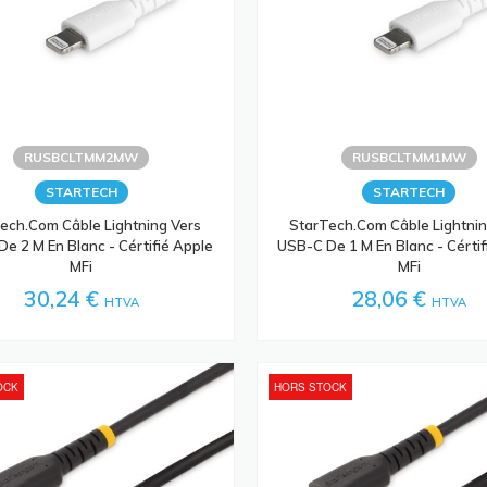
RUSBCLTMM2MW
RUSBCLTMM1MW
STARTECH
STARTECH
ech.com Câble Lightning Vers
StarTech.com Câble Lightnin
e 2 M En Blanc - Cértifié Apple
USB-C De 1 M En Blanc - Cértif
MFi
MFi
30,24 €
28,06 €
HTVA
HTVA
OCK
HORS STOCK