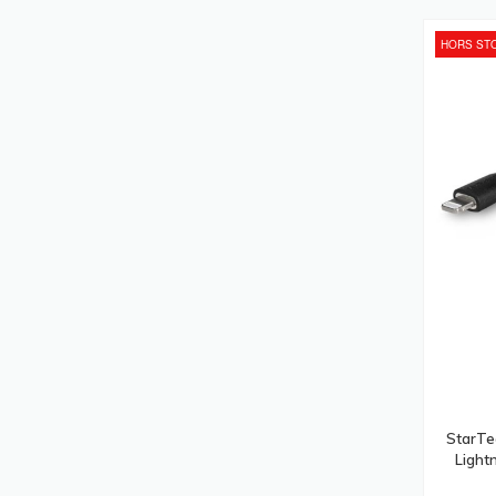
Armoires Rack
(381)
HORS ST
Filtres Anti-Reflets Pour Écran Et Filtres
De Confidentialité
(364)
Modules Émetteurs-Récepteurs De
Réseau
(345)
Accessoires De Montage De
Moniteurs
(331)
Montages Des Affichages De
Messages
(329)
Support Antivol Pour Tablettes
(326)
Imprimantes Multifonctions
(319)
Disques Durs
(318)
Security Software
(301)
Serveurs
(300)
StarTe
Lightn
Rubans D'étiquettes
(295)