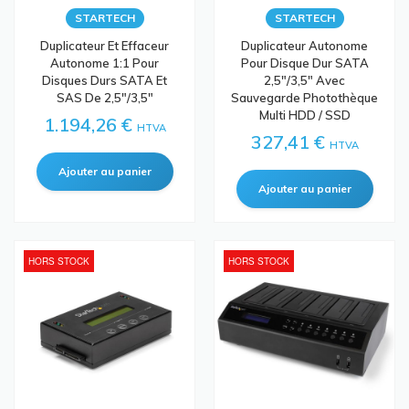
STARTECH
STARTECH
Duplicateur Et Effaceur
Duplicateur Autonome
Autonome 1:1 Pour
Pour Disque Dur SATA
Disques Durs SATA Et
2,5"/3,5" Avec
SAS De 2,5"/3,5"
Sauvegarde Photothèque
Multi HDD / SSD
1.194,26 €
HTVA
327,41 €
HTVA
HORS STOCK
HORS STOCK