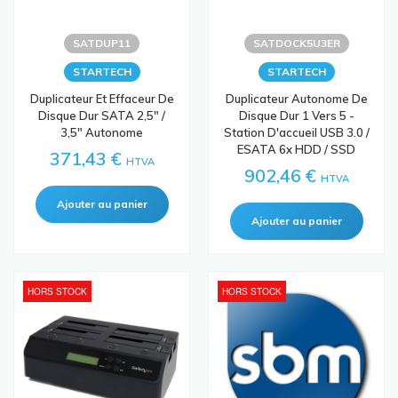
SATDUP11
SATDOCK5U3ER
STARTECH
STARTECH
Duplicateur Et Effaceur De
Duplicateur Autonome De
Disque Dur SATA 2,5" /
Disque Dur 1 Vers 5 -
3,5" Autonome
Station D'accueil USB 3.0 /
ESATA 6x HDD / SSD
371,43 €
HTVA
902,46 €
HTVA
HORS STOCK
HORS STOCK