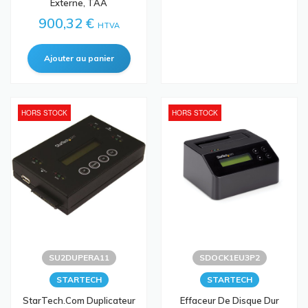
Externe, TAA
900,32 €
HTVA
HORS STOCK
HORS STOCK
SU2DUPERA11
SDOCK1EU3P2
STARTECH
STARTECH
StarTech.com Duplicateur
Effaceur De Disque Dur