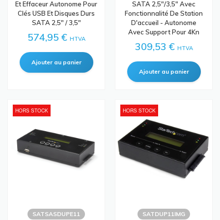
Et Effaceur Autonome Pour
SATA 2,5"/3,5" Avec
Clés USB Et Disques Durs
Fonctionnalité De Station
SATA 2,5" / 3,5"
D'accueil - Autonome
Avec Support Pour 4Kn
574,95 €
HTVA
309,53 €
HTVA
HORS STOCK
HORS STOCK
SATSASDUPE11
SATDUP11IMG