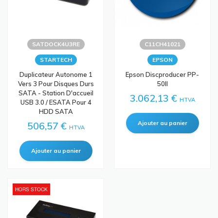
SATDOCK4U3RE
C11CH41021
STARTECH
EPSON
Duplicateur Autonome 1
Epson Discproducer PP-
Vers 3 Pour Disques Durs
50II
SATA - Station D'accueil
3.062,13 €
HTVA
USB 3.0 / ESATA Pour 4
HDD SATA
506,57 €
HTVA
HORS STOCK