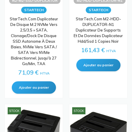
N2-M2-SSD-DUPLICATOR
M2-HDD-DUPLICATOR-N1
STARTECH
STARTECH
StarTech.com Duplicateur
StarTech.com M2-HDD-
De Disque M.2 NVMe Vers
DUPLICATOR-N1
2,5/3,5 » SATA,
Duplicateur De Supports
Clonage/Dock De Disque
Et De Données Duplicateur
SSD Autonome À Deux
Hdd/ssd 1 Copies Noir
Baies, NVMe Vers SATA /
161,43 €
HTVA
SATA Vers NVMe
Bidirectionnel, Jusqu'à 27
Go/min, TAA
71,09 €
HTVA
STOCK
STOCK