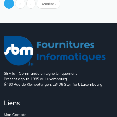
Pagination
Page
1
Page
2
Page
›
Dernière
Dernière »
courante
suivante
page
SBM.lu - Commande en Ligne Uniquement
Présent depuis 1985 au Luxembourg
60 Rue de Kleinbettingen, L8436 Steinfort, Luxembourg
Liens
Mon Compte