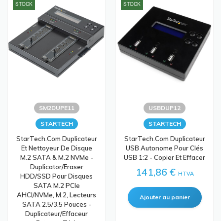
STOCK
STOCK
SM2DUPE11
USBDUP12
STARTECH
STARTECH
StarTech.com Duplicateur
StarTech.com Duplicateur
Et Nettoyeur De Disque
USB Autonome Pour Clés
M.2 SATA & M.2 NVMe -
USB 1:2 - Copier Et Effacer
Duplicator/Eraser
141,86 €
HTVA
HDD/SSD Pour Disques
SATA M.2 PCIe
AHCI/NVMe, M.2, Lecteurs
SATA 2.5/3.5 Pouces -
Duplicateur/Effaceur