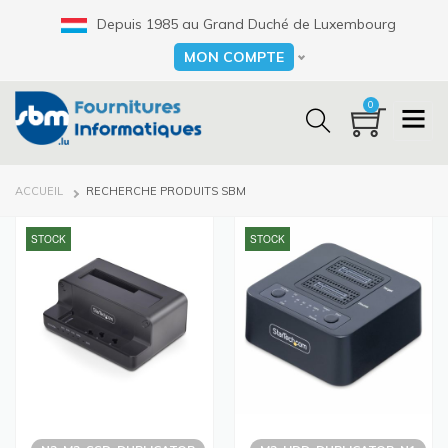
Aller
Depuis 1985 au Grand Duché de Luxembourg
au
contenu
MON COMPTE
Select your language
principal
0
FIL
ACCUEIL
RECHERCHE PRODUITS SBM
D'ARIANE
STOCK
STOCK