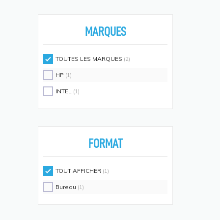
Écouteurs/casques
(594)
Moniteurs Écrans PC
(576)
MARQUES
Supports D'écrans
(571)
Disques SSD
(558)
TOUTES LES MARQUES
(2)
Claviers Et Combos
(543)
HP
(1)
Lecteurs De Code Barres
(524)
INTEL
(1)
Processeurs
(512)
Écrans Et Protections Arrière De
Téléphones Portables
(491)
FORMAT
Modules De Mémoire
(466)
Cartes Réseau
(433)
TOUT AFFICHER
(1)
Kits De Support
(408)
Bureau
(1)
Frais D'aide Et Maintenance
(386)
Câbles Électriques
(382)