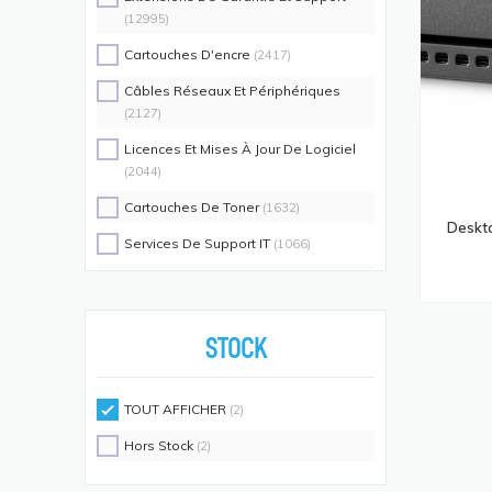
(12995)
Cartouches D'encre
(2417)
Câbles Réseaux Et Périphériques
(2127)
Licences Et Mises À Jour De Logiciel
(2044)
Cartouches De Toner
(1632)
Deskto
Services De Support IT
(1066)
Switch Commutateurs Réseaux
(1035)
Coques De Protection Pour
Téléphones Portables
(883)
STOCK
Alimentations D'énergie Non
Interruptibles
(719)
TOUT AFFICHER
(2)
Accessoires De Racks
(689)
Hors Stock
(2)
Unités De Distribution D'énergie
(640)