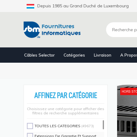
Aller
Depuis 1985 au Grand Duché de Luxembourg
au
contenu
principal
Câbles Selector
Catégories
Livraison
A Propo
HORS ST
AFFINEZ PAR CATÉGORIE
Choisissez une catégorie pour afficher des
filtres de recherche supplémentaires
TOUTES LES CATEGORIES
(49673)
Extensions De Garantie Et Support