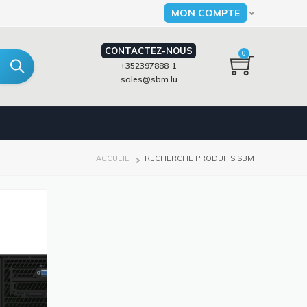
MON COMPTE
Select your language
CONTACTEZ-NOUS
0
+352397888-1
sales@sbm.lu
FIL
ACCUEIL
RECHERCHE PRODUITS SBM
D'ARIANE