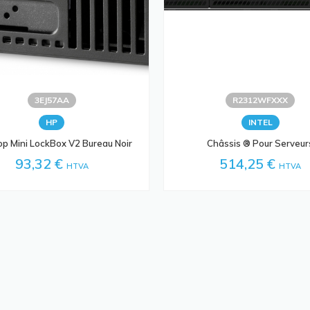
3EJ57AA
R2312WFXXX
HP
INTEL
p Mini LockBox V2 Bureau Noir
Châssis ® Pour Serveur
93,32 €
514,25 €
HTVA
HTVA