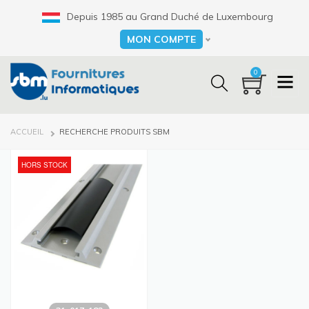
Aller
Depuis 1985 au Grand Duché de Luxembourg
au
contenu
MON COMPTE
Select your language
principal
0
FIL
ACCUEIL
RECHERCHE PRODUITS SBM
D'ARIANE
HORS STOCK