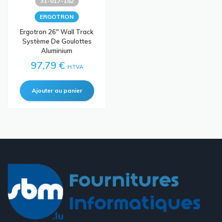
31-017-182
ERGOTRON
Ergotron 26" Wall Track
Système De Goulottes
Aluminium
97,79 €
HTVA