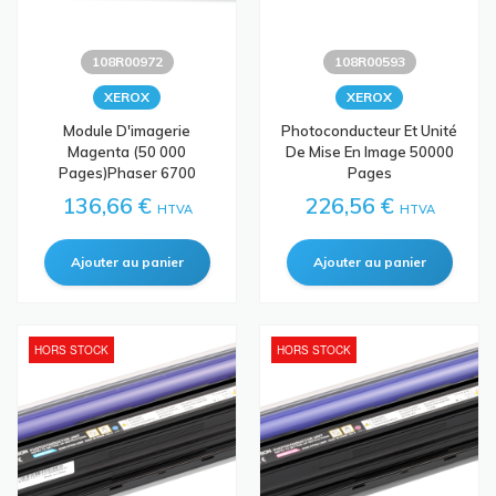
108R00972
108R00593
XEROX
XEROX
Module D'imagerie
Photoconducteur Et Unité
Magenta (50 000
De Mise En Image 50000
Pages)Phaser 6700
Pages
136,66 €
226,56 €
HTVA
HTVA
HORS STOCK
HORS STOCK