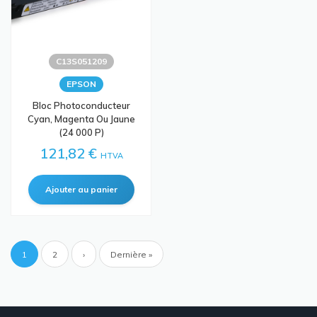
C13S051209
EPSON
Bloc Photoconducteur
Cyan, Magenta Ou Jaune
(24 000 P)
121,82 €
HTVA
Pagination
Page
1
Page
2
Page
›
Dernière
Dernière »
courante
suivante
page