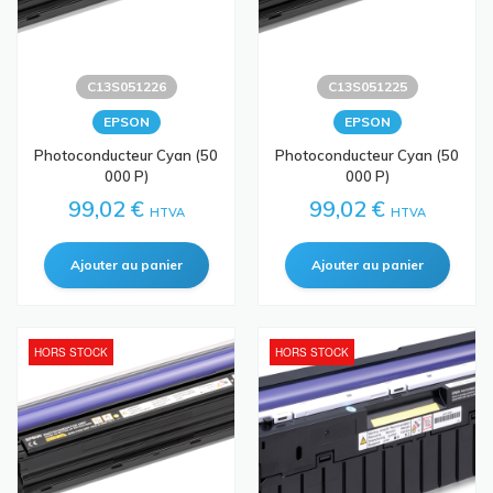
C13S051226
C13S051225
EPSON
EPSON
Photoconducteur Cyan (50
Photoconducteur Cyan (50
000 P)
000 P)
99,02 €
99,02 €
HTVA
HTVA
HORS STOCK
HORS STOCK