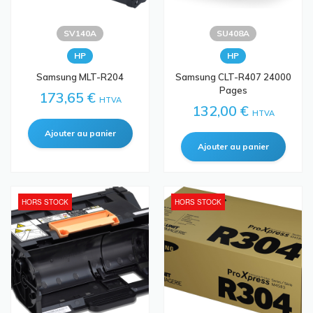
SV140A
SU408A
HP
HP
Samsung MLT-R204
Samsung CLT-R407 24000
Pages
173,65 €
HTVA
132,00 €
HTVA
HORS STOCK
HORS STOCK