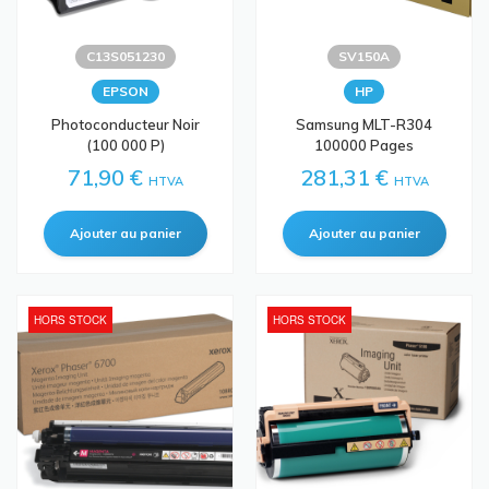
C13S051230
SV150A
EPSON
HP
Photoconducteur Noir
Samsung MLT-R304
(100 000 P)
100000 Pages
71,90 €
281,31 €
HTVA
HTVA
HORS STOCK
HORS STOCK