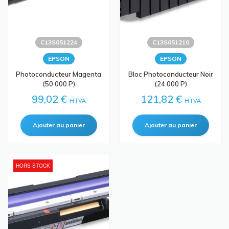
C13S051224
C13S051210
EPSON
EPSON
Photoconducteur Magenta
Bloc Photoconducteur Noir
(50 000 P)
(24 000 P)
99,02 €
121,82 €
HTVA
HTVA
HORS STOCK