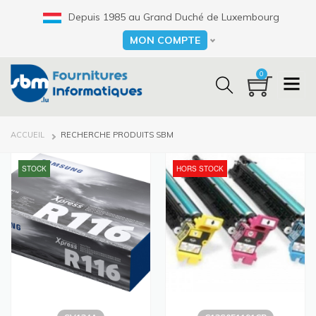
Aller
Depuis 1985 au Grand Duché de Luxembourg
au
contenu
MON COMPTE
Select your language
principal
0
FIL
ACCUEIL
RECHERCHE PRODUITS SBM
D'ARIANE
STOCK
HORS STOCK