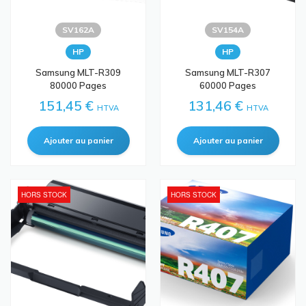
SV162A
SV154A
HP
HP
Samsung MLT-R309
Samsung MLT-R307
80000 Pages
60000 Pages
151,45 €
131,46 €
HTVA
HTVA
HORS STOCK
HORS STOCK