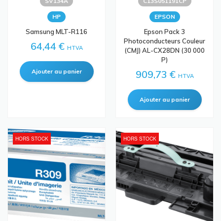
SV134A
C13S051191CP
HP
EPSON
Samsung MLT-R116
Epson Pack 3
Photoconducteurs Couleur
64,44 €
HTVA
(CMJ) AL-CX28DN (30 000
P)
909,73 €
HTVA
HORS STOCK
HORS STOCK