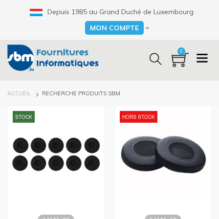
Aller
Depuis 1985 au Grand Duché de Luxembourg
au
contenu
MON COMPTE
Select your language
principal
0
FIL
ACCUEIL
RECHERCHE PRODUITS SBM
D'ARIANE
STOCK
HORS STOCK