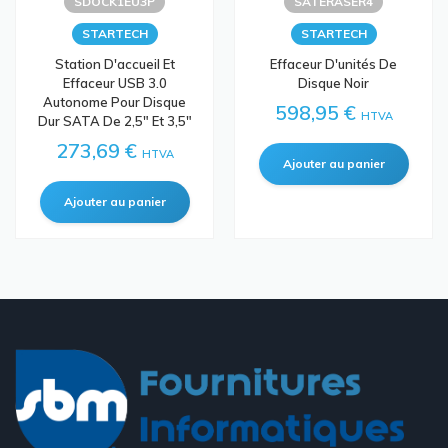
SDOCK1EU3P
SATERASER4
STARTECH
STARTECH
Station D'accueil Et
Effaceur D'unités De
Effaceur USB 3.0
Disque Noir
Autonome Pour Disque
598,95 €
HTVA
Dur SATA De 2,5" Et 3,5"
273,69 €
HTVA