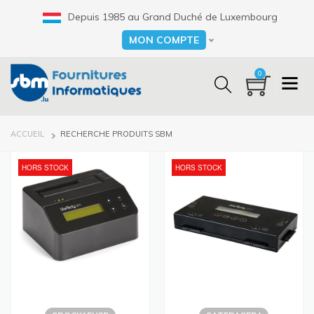
Aller
Depuis 1985 au Grand Duché de Luxembourg
au
contenu
MON COMPTE
Select your language
principal
0
FIL
ACCUEIL
RECHERCHE PRODUITS SBM
D'ARIANE
HORS STOCK
HORS STOCK