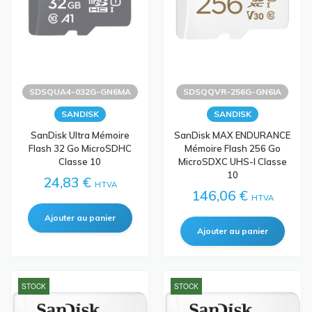
SDSQUA4-032G-GN6MA
SDSQQVR-256G-GN6IA
SANDISK
SANDISK
SanDisk Ultra Mémoire
SanDisk MAX ENDURANCE
Flash 32 Go MicroSDHC
Mémoire Flash 256 Go
Classe 10
MicroSDXC UHS-I Classe
10
24,83 €
HTVA
146,06 €
HTVA
STOCK
STOCK