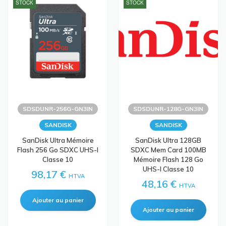
STOCK
STOCK
SDSDUNR-256G-GN3IN
SDSDUNR-128G-GN3IN
SANDISK
SANDISK
SanDisk Ultra Mémoire
SanDisk Ultra 128GB
Flash 256 Go SDXC UHS-I
SDXC Mem Card 100MB
Classe 10
Mémoire Flash 128 Go
UHS-I Classe 10
98,17 €
HTVA
48,16 €
HTVA