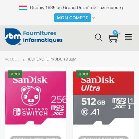
Aller
Depuis 1985 au Grand Duché de Luxembourg
au
contenu
MON COMPTE
Select your language
principal
0
FIL
ACCUEIL
RECHERCHE PRODUITS SBM
D'ARIANE
STOCK
STOCK