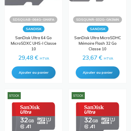
SDSQUAB-064G-GN6FA
SDSQUNR-032G-GN3MN
SANDISK
SANDISK
SanDisk Ultra 64 Go
SanDisk Ultra MicroSDHC
MicroSDXC UHS-I Classe
Mémoire Flash 32 Go
10
Classe 10
29,48 €
23,67 €
HTVA
HTVA
STOCK
STOCK