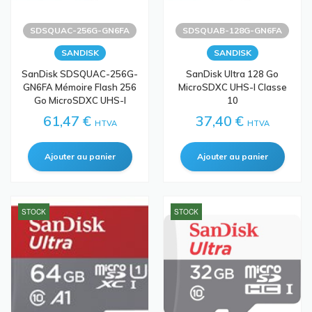
SDSQUAC-256G-GN6FA
SDSQUAB-128G-GN6FA
SANDISK
SANDISK
SanDisk SDSQUAC-256G-
SanDisk Ultra 128 Go
GN6FA Mémoire Flash 256
MicroSDXC UHS-I Classe
Go MicroSDXC UHS-I
10
61,47 €
37,40 €
HTVA
HTVA
STOCK
STOCK