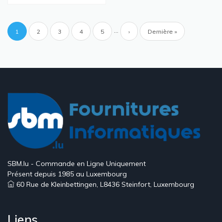
Pagination
…
Page
1
Page
2
Page
3
Page
4
Page
5
Page
›
Dernière
Dernière »
courante
suivante
page
SBM.lu - Commande en Ligne Uniquement
Présent depuis 1985 au Luxembourg
60 Rue de Kleinbettingen, L8436 Steinfort, Luxembourg
Liens