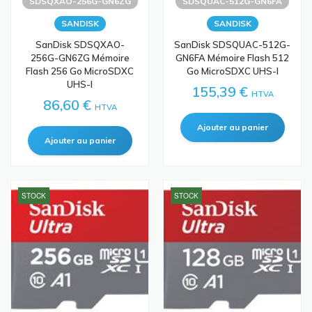
SDSQXAO-256G-GN6ZG
SDSQUAC-512G-GN6FA
SANDISK
SANDISK
SanDisk SDSQXAO-
SanDisk SDSQUAC-512G-
256G-GN6ZG Mémoire
GN6FA Mémoire Flash 512
Flash 256 Go MicroSDXC
Go MicroSDXC UHS-I
UHS-I
155,39 €
HTVA
86,60 €
HTVA
STOCK
STOCK