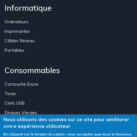
Informatique
Ordinateurs
Imprimantes
Câbles Réseau
Portables
Consommables
Cartouche Encre
Toner
Clefs USB
Disques Vierges
Nous utilisons des cookies sur ce site pour améliorer
votre expérience utilisateur
Création Site E-commerce Luxembourg - Neweb Creations
En cliquant sur le bouton Accepter, vous acceptez que nous le fassions.