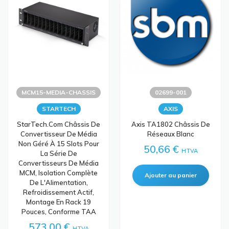
MCM15-MEDIA-CHASSIS
02699-001
STARTECH
AXIS
StarTech.com Châssis De
Axis TA1802 Châssis De
Convertisseur De Média
Réseaux Blanc
Non Géré À 15 Slots Pour
50,66 €
HTVA
La Série De
Convertisseurs De Média
MCM, Isolation Complète
De L'Alimentation,
Refroidissement Actif,
Montage En Rack 19
Pouces, Conforme TAA
573,00 €
HTVA