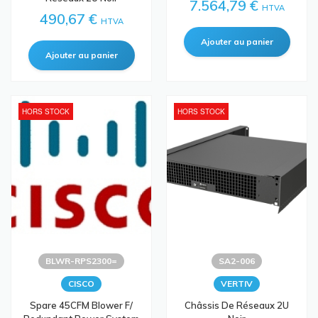
7.564,79 €
HTVA
490,67 €
HTVA
HORS STOCK
HORS STOCK
BLWR-RPS2300=
SA2-006
CISCO
VERTIV
Spare 45CFM Blower F/
Châssis De Réseaux 2U