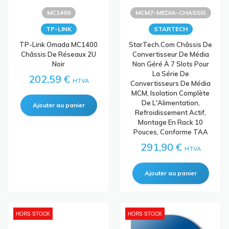
MC1400
MCM7-MEDIA-CHASSIS
TP-LINK
STARTECH
TP-Link Omada MC1400
StarTech.com Châssis De
Châssis De Réseaux 2U
Convertisseur De Média
Noir
Non Géré À 7 Slots Pour
La Série De
202,59 €
HTVA
Convertisseurs De Média
MCM, Isolation Complète
De L'Alimentation,
Refroidissement Actif,
Montage En Rack 10
Pouces, Conforme TAA
291,90 €
HTVA
HORS STOCK
HORS STOCK