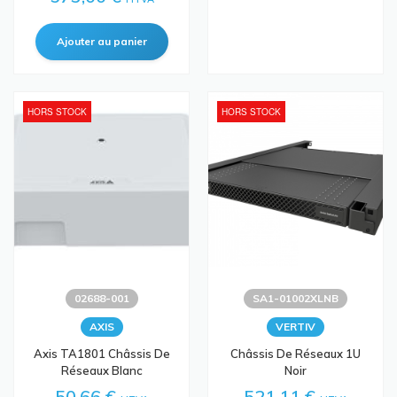
HORS STOCK
HORS STOCK
02688-001
SA1-01002XLNB
AXIS
VERTIV
Axis TA1801 Châssis De
Châssis De Réseaux 1U
Réseaux Blanc
Noir
50,66 €
521,11 €