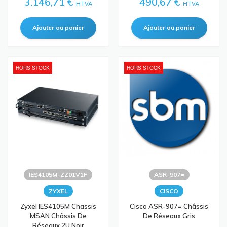
3.146,71 €
490,67 €
HTVA
HTVA
HORS STOCK
HORS STOCK
IES4105M-ZZ01V1F
ASR-907=
ZYXEL
CISCO
Zyxel IES4105M Chassis
Cisco ASR-907= Châssis
MSAN Châssis De
De Réseaux Gris
Réseaux 2U Noir