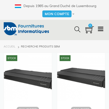
Aller
Depuis 1985 au Grand Duché de Luxembourg
au
contenu
MON COMPTE
Select your language
principal
0
FIL
ACCUEIL
RECHERCHE PRODUITS SBM
D'ARIANE
STOCK
STOCK