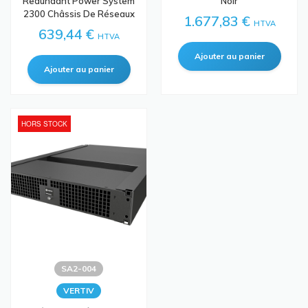
Redundant Power System
Noir
2300 Châssis De Réseaux
1.677,83 €
HTVA
639,44 €
HTVA
HORS STOCK
SA2-004
VERTIV