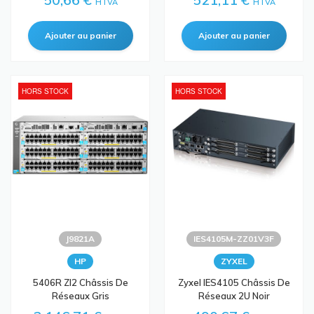
HTVA
HTVA
HORS STOCK
HORS STOCK
J9821A
IES4105M-ZZ01V3F
HP
ZYXEL
5406R Zl2 Châssis De
Zyxel IES4105 Châssis De
Réseaux Gris
Réseaux 2U Noir