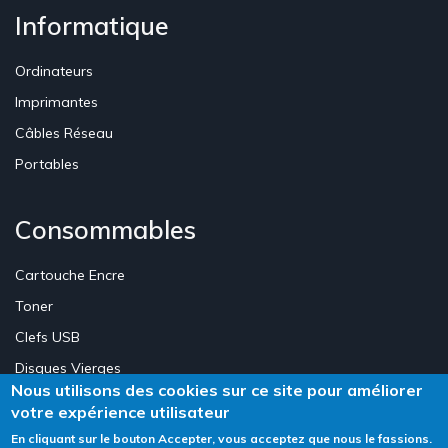
Informatique
Ordinateurs
Imprimantes
Câbles Réseau
Portables
Consommables
Cartouche Encre
Toner
Clefs USB
Disques Vierges
Nous utilisons des cookies sur ce site pour améliorer
votre expérience utilisateur
Création Site E-commerce Luxembourg - Neweb Creations
En cliquant sur le bouton Accepter, vous acceptez que nous le fassions.