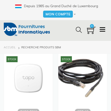
Aller
Depuis 1985 au Grand Duché de Luxembourg
au
contenu
MON COMPTE
Select your language
principal
0
FIL
ACCUEIL
RECHERCHE PRODUITS SBM
D'ARIANE
STOCK
STOCK