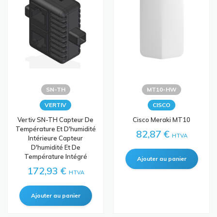
SN-TH
MT10-HW
VERTIV
CISCO
Vertiv SN-TH Capteur De
Cisco Meraki MT10
Température Et D'humidité
82,87 €
HTVA
Intérieure Capteur
D'humidité Et De
Température Intégré
172,93 €
HTVA