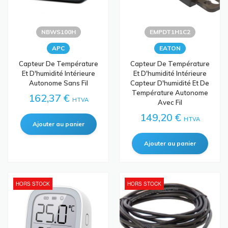
NBWS100H
EMPDT1H1C2
APC
EATON
Capteur De Température
Capteur De Température
Et D'humidité Intérieure
Et D'humidité Intérieure
Autonome Sans Fil
Capteur D'humidité Et De
Température Autonome
162,37 €
HTVA
Avec Fil
149,20 €
HTVA
HORS STOCK
HORS STOCK