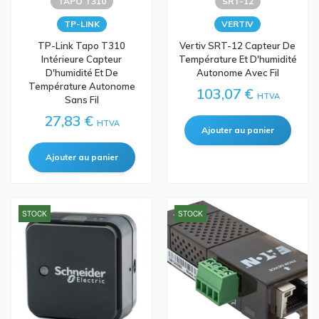
TAPO T310
SRT-12
TP-LINK
VERTIV
TP-Link Tapo T310
Vertiv SRT-12 Capteur De
Intérieure Capteur
Température Et D'humidité
D'humidité Et De
Autonome Avec Fil
Température Autonome
103,07 €
HTVA
Sans Fil
27,83 €
HTVA
STOCK
STOCK