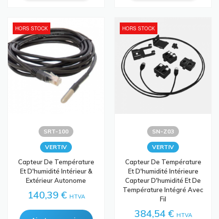
HORS STOCK
HORS STOCK
SRT-100
SN-Z03
VERTIV
VERTIV
Capteur De Température
Capteur De Température
Et D'humidité Intérieur &
Et D'humidité Intérieure
Extérieur Autonome
Capteur D'humidité Et De
Température Intégré Avec
140,39 €
HTVA
Fil
384,54 €
HTVA