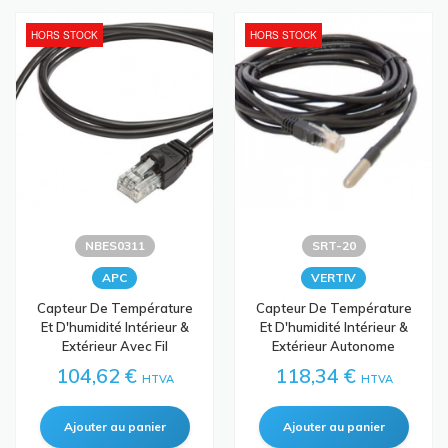
HORS STOCK
HORS STOCK
NBES0311
SRT-20
APC
VERTIV
Capteur De Température
Capteur De Température
Et D'humidité Intérieur &
Et D'humidité Intérieur &
Extérieur Avec Fil
Extérieur Autonome
104,62 €
118,34 €
HTVA
HTVA