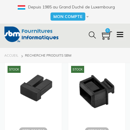
Aller
Depuis 1985 au Grand Duché de Luxembourg
au
contenu
MON COMPTE
Select your language
principal
0
FIL
ACCUEIL
RECHERCHE PRODUITS SBM
D'ARIANE
STOCK
STOCK