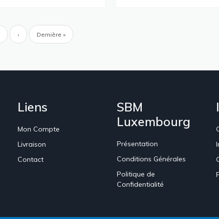
ion
Page
Page
›
Dernière
Dernière »
e
suivante
page
Liens
SBM
Luxembourg
Mon Compte
Présentation
Livraison
Conditions Générales
Contact
Politique de
Confidentialité