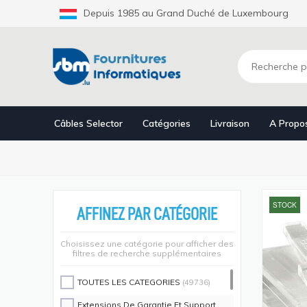
Aller
Depuis 1985 au Grand Duché de Luxembourg
au
contenu
principal
Câbles Selector
Catégories
Livraison
A Propo
STOCK
AFFINEZ PAR CATÉGORIE
Choisissez une catégorie pour afficher des
filtres de recherche supplémentaires
TOUTES LES CATEGORIES
(49736)
Extensions De Garantie Et Support