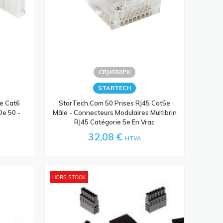
CRJ4550PK
STARTECH
e Cat6
StarTech.com 50 Prises RJ45 Cat5e
De 50 -
Mâle - Connecteurs Modulaires Multibrin
RJ45 Catégorie 5e En Vrac
32,08 €
HTVA
HORS STOCK