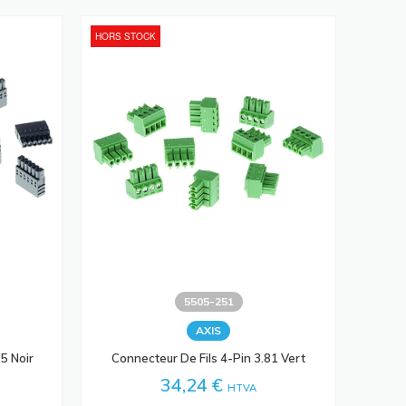
HORS STOCK
5505-251
AXIS
5 Noir
Connecteur De Fils 4-Pin 3.81 Vert
34,24 €
HTVA