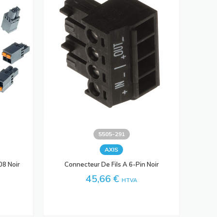
5505-291
AXIS
08 Noir
Connecteur De Fils A 6-Pin Noir
45,66 €
HTVA