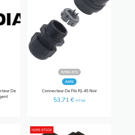
5700-371
AXIS
cteur De
Connecteur De Fils RJ-45 Noir
gent
53,71 €
HTVA
HORS STOCK