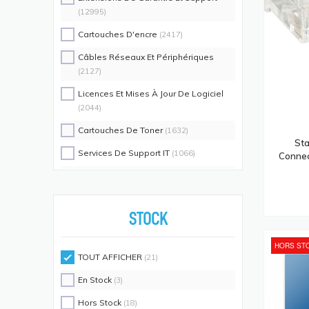
(12995)
Cartouches D'encre
(2417)
Câbles Réseaux Et Périphériques
(2127)
Licences Et Mises À Jour De Logiciel
(2044)
Cartouches De Toner
(1632)
St
Services De Support IT
(1066)
Connec
Switch Commutateurs Réseaux
(1035)
Coques De Protection Pour
Téléphones Portables
(883)
STOCK
Alimentations D'énergie Non
HORS ST
Interruptibles
(719)
TOUT AFFICHER
(21)
Accessoires De Racks
(689)
En Stock
(3)
Unités De Distribution D'énergie
(640)
Hors Stock
(18)