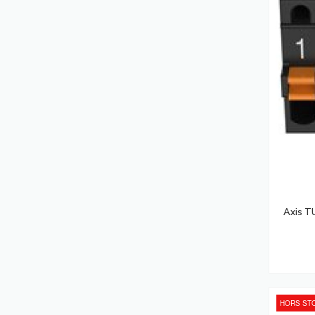
Armoires Rack
(381)
Filtres Anti-Reflets Pour Écran Et Filtres
De Confidentialité
(364)
Modules Émetteurs-Récepteurs De
Réseau
(345)
Accessoires De Montage De
Moniteurs
(331)
Montages Des Affichages De
Messages
(329)
Support Antivol Pour Tablettes
(326)
Imprimantes Multifonctions
(319)
Axis T
Disques Durs
(318)
Security Software
(301)
Serveurs
(300)
Rubans D'étiquettes
(295)
HORS ST