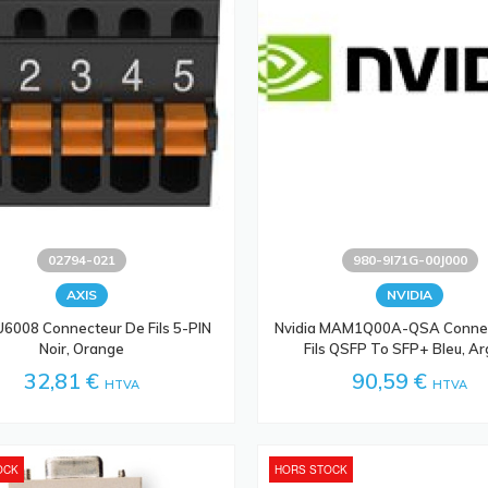
02794-021
980-9I71G-00J000
AXIS
NVIDIA
U6008 Connecteur De Fils 5-PIN
Nvidia MAM1Q00A-QSA Conne
Noir, Orange
Fils QSFP To SFP+ Bleu, Ar
32,81 €
90,59 €
HTVA
HTVA
OCK
HORS STOCK