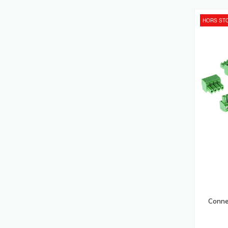
Ordinateurs Portables Notebooks
HORS ST
(222)
Adaptateurs De Puissance &
Onduleurs
(208)
Caméras De Sécurité
(195)
Stations D'accueil
(195)
Ordinateurs De Bureau PC
(182)
Batteries De L'onduleur
(173)
Vidéo-Projecteurs
(173)
Hubs & Concentrateurs
(163)
Serveurs De Stockage
(163)
Lecteurs USB Flash
(155)
Connec
Scanners
(152)
Affichages De Messages
(142)