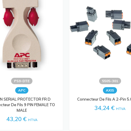
PS9-DTE
5505-301
APC
AXIS
IN SERIAL PROTECTOR FR D
Connecteur De Fils A 2-Pin 5.
cteur De Fils 9 PIN FEMALE TO
34,24 €
HTVA
MALE
43,20 €
HTVA