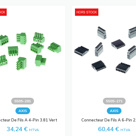
OCK
HORS STOCK
5505-281
5505-271
AXIS
AXIS
teur De Fils A 4-Pin 3.81 Vert
Connecteur De Fils A 6-Pin 2.
34,24 €
60,44 €
HTVA
HTVA