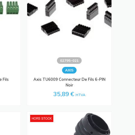
02795-021
AXIS
 Fils
Axis TU6009 Connecteur De Fils 6-PIN
Noir
35,89 €
HTVA
HORS STOCK