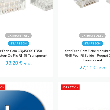
CRJ45C6STR50
CRJ45C6SOL50
STARTECH
STARTECH
arTech.com CRJ45C6STR50
StarTech.com Fiche Modulair
teur De Fils RJ-45 Transparent
RJ45 Pour Fil Solide - Paquet 
Transparent
38,20 €
HTVA
27,11 €
HTVA
OCK
HORS STOCK