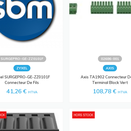
SURGEPRO-GE-ZZ0101F
02686-001
ZYXEL
AXIS
xel SURGEPRO-GE-ZZ0101F
Axis TA1902 Connecteur De
Connecteur De Fils
Terminal Block Vert
41,26 €
108,78 €
HTVA
HTVA
OCK
HORS STOCK