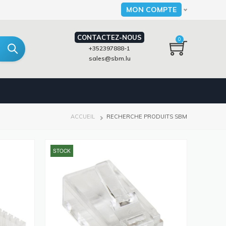
MON COMPTE
Select your language
CONTACTEZ-NOUS
0
+352397888-1
sales@sbm.lu
FIL
ACCUEIL
RECHERCHE PRODUITS SBM
D'ARIANE
STOCK