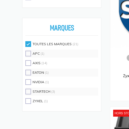
Écouteurs/casques
(594)
Moniteurs Écrans PC
(576)
Supports D'écrans
(571)
MARQUES
Disques SSD
(558)
Claviers Et Combos
(543)
TOUTES LES MARQUES
(21)
Lecteurs De Code Barres
(524)
APC
(1)
Processeurs
(512)
AXIS
(14)
Écrans Et Protections Arrière De
EATON
(1)
Téléphones Portables
Zy
(491)
NVIDIA
(1)
Modules De Mémoire
(466)
STARTECH
(3)
Cartes Réseau
(433)
ZYXEL
(1)
Kits De Support
(408)
HORS ST
Frais D'aide Et Maintenance
(386)
Câbles Électriques
(382)