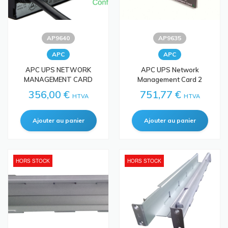
AP9640
AP9635
APC
APC
APC UPS NETWORK
APC UPS Network
MANAGEMENT CARD
Management Card 2
356,00 €
751,77 €
HTVA
HTVA
HORS STOCK
HORS STOCK