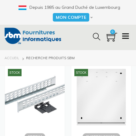
Aller
Depuis 1985 au Grand Duché de Luxembourg
au
contenu
MON COMPTE
Select your language
principal
0
FIL
ACCUEIL
RECHERCHE PRODUITS SBM
D'ARIANE
STOCK
STOCK