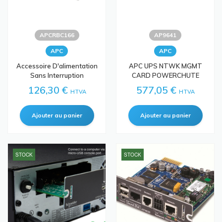
APCRBC166
AP9641
APC
APC
Accessoire D'alimentation
APC UPS NTWK MGMT
Sans Interruption
CARD POWERCHUTE
126,30 €
577,05 €
HTVA
HTVA
STOCK
STOCK