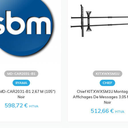
MD-CAR2031-B1
KITXWXSM1U
IIYAMA
CHIEF
 MD-CAR2031-B1 2,67 M (105")
Chief KITXWXSM1U Montag
Noir
Affichages De Messages 3,05 
Noir
598,72 €
HTVA
512,66 €
HTVA