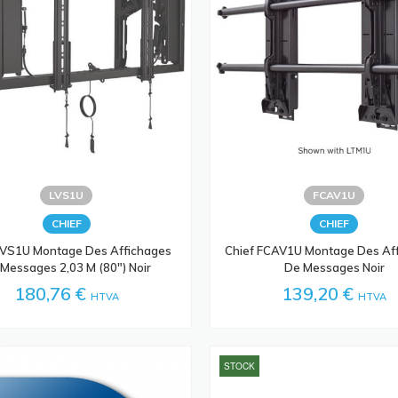
LVS1U
FCAV1U
CHIEF
CHIEF
LVS1U Montage Des Affichages
Chief FCAV1U Montage Des Af
Messages 2,03 M (80") Noir
De Messages Noir
180,76 €
139,20 €
HTVA
HTVA
STOCK