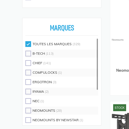
Écouteurs/casques
(594)
Moniteurs Écrans PC
(576)
Supports D'écrans
(571)
MARQUES
Disques SSD
(558)
Claviers Et Combos
(543)
TOUTES LES MARQUES
(329)
Lecteurs De Code Barres
(524)
B-TECH
(113)
Processeurs
(512)
CHIEF
(141)
Écrans Et Protections Arrière De
Neomou
COMPULOCKS
(1)
Téléphones Portables
(491)
ERGOTRON
(3)
Modules De Mémoire
(466)
IIYAMA
(2)
Cartes Réseau
(433)
NEC
(1)
Kits De Support
(408)
STOCK
NEOMOUNTS
(28)
Frais D'aide Et Maintenance
(386)
NEOMOUNTS BY NEWSTAR
(1)
Câbles Électriques
(382)