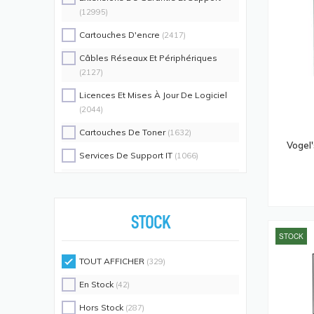
(12995)
Cartouches D'encre
(2417)
Câbles Réseaux Et Périphériques
(2127)
Licences Et Mises À Jour De Logiciel
(2044)
Cartouches De Toner
(1632)
Vogel'
Services De Support IT
(1066)
Switch Commutateurs Réseaux
(1035)
Coques De Protection Pour
Téléphones Portables
(883)
STOCK
STOCK
Alimentations D'énergie Non
Interruptibles
(719)
TOUT AFFICHER
(329)
Accessoires De Racks
(689)
En Stock
(42)
Unités De Distribution D'énergie
(640)
Hors Stock
(287)