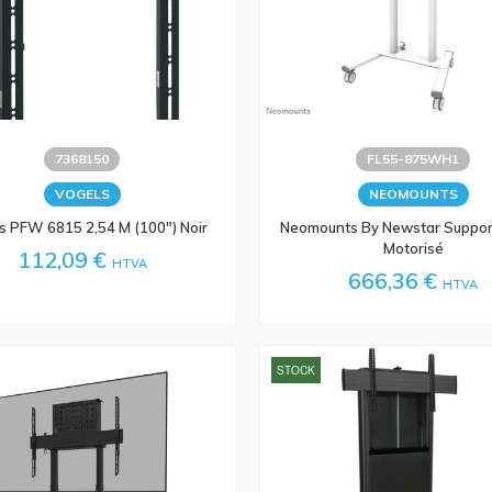
7368150
FL55-875WH1
VOGELS
NEOMOUNTS
s PFW 6815 2,54 M (100") Noir
Neomounts By Newstar Suppor
Motorisé
112,09 €
HTVA
666,36 €
HTVA
STOCK