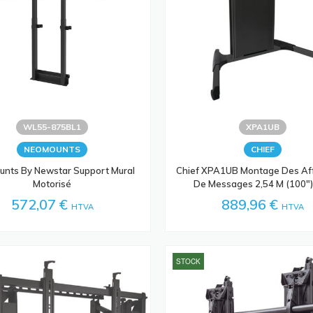
WL55-875BL1
XPA1UB
NEOMOUNTS
CHIEF
nts By Newstar Support Mural
Chief XPA1UB Montage Des Af
Motorisé
De Messages 2,54 M (100")
572,07 €
889,96 €
HTVA
HTVA
STOCK