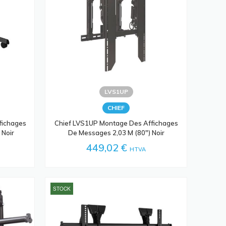
LVS1UP
CHIEF
fichages
Chief LVS1UP Montage Des Affichages
 Noir
De Messages 2,03 M (80") Noir
449,02 €
HTVA
STOCK