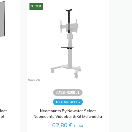
STOCK
AFLS-825BL1
NEOMOUNTS
lect
Neomounts By Newstar Select
ol
Neomounts Videobar & Kit Multimédia
62,80 €
HTVA