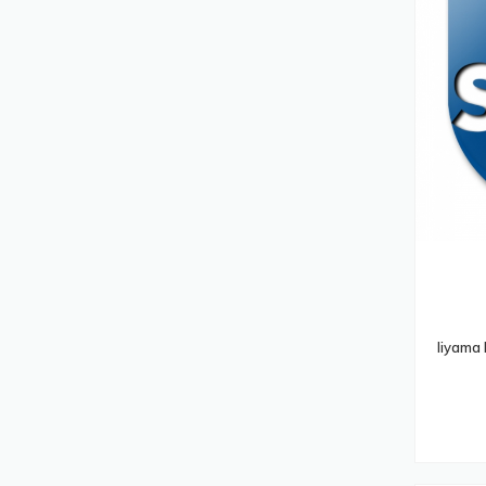
Souris
(286)
Laptops
(256)
Pièces De Rechange Pour Équipement
D'impression
(256)
Pare-Feux (matériel)
(250)
Sacoches D'ordinateurs Portables
(248)
Commutateurs Écran-Clavier-Souris
(245)
Points D'accès Réseaux Locaux Sans
Fil
(239)
Supports Et Boîtiers Des Caméras De
Iiyama
Sécurité
(236)
Cartes Et Adaptateurs D'interfaces
(227)
Accessoires Pour Lecteur De Code
Barres
(226)