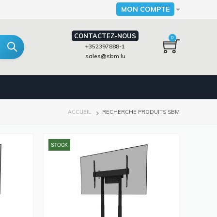
MON COMPTE
Select your language
CONTACTEZ-NOUS
0
+352397888-1
sales@sbm.lu
FIL
ACCUEIL
RECHERCHE PRODUITS SBM
D'ARIANE
STOCK