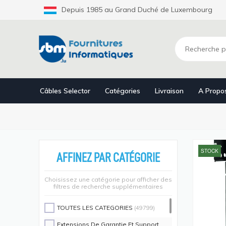
Aller
Depuis 1985 au Grand Duché de Luxembourg
au
contenu
principal
Câbles Selector
Catégories
Livraison
A Propo
STOCK
AFFINEZ PAR CATÉGORIE
Choisissez une catégorie pour afficher des
filtres de recherche supplémentaires
TOUTES LES CATEGORIES
(49799)
Extensions De Garantie Et Support