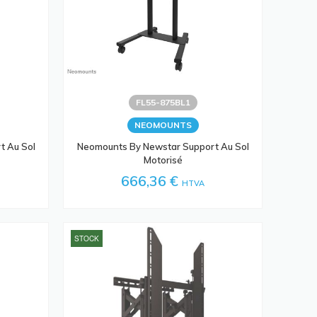
FL55-875BL1
NEOMOUNTS
t Au Sol
Neomounts By Newstar Support Au Sol
Motorisé
666,36 €
HTVA
STOCK