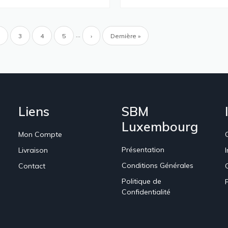
ion
…
Page
Page
3
Page
4
Page
5
Page
›
Dernière
Dernière »
e
suivante
page
Liens
SBM
Luxembourg
Mon Compte
Présentation
Livraison
Conditions Générales
Contact
Politique de
Confidentialité