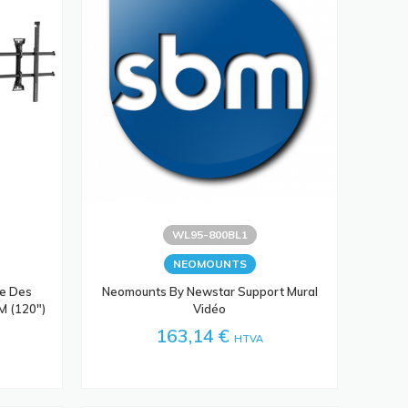
WL95-800BL1
NEOMOUNTS
e Des
Neomounts By Newstar Support Mural
M (120")
Vidéo
163,14 €
HTVA