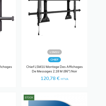
LSM1U
CHIEF
fichages
Chief LSM1U Montage Des Affichages
De Messages 2,18 M (86") Noir
120,78 €
HTVA
STOCK