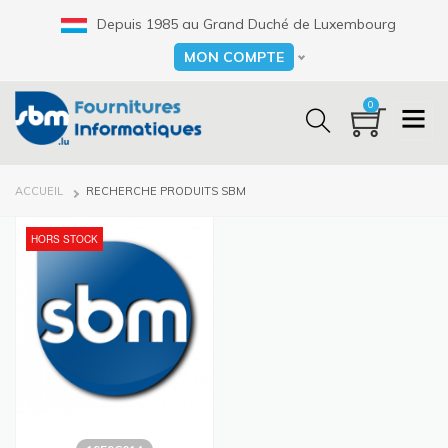
Aller
Depuis 1985 au Grand Duché de Luxembourg
au
contenu
MON COMPTE
Select your language
principal
0
FIL
ACCUEIL
RECHERCHE PRODUITS SBM
D'ARIANE
HORS STOCK