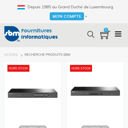
Aller
Depuis 1985 au Grand Duché de Luxembourg
au
contenu
MON COMPTE
Select your language
principal
0
FIL
ACCUEIL
RECHERCHE PRODUITS SBM
D'ARIANE
HORS STOCK
HORS STOCK