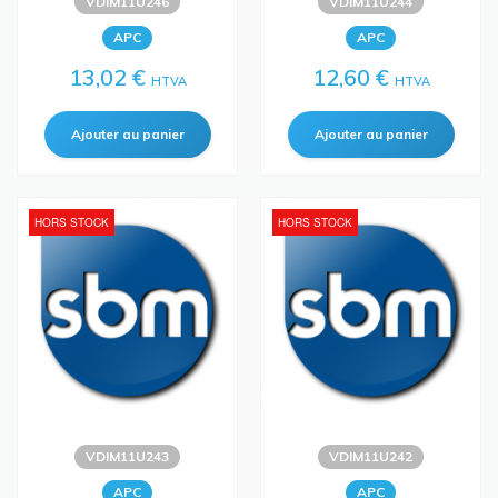
VDIM11U246
VDIM11U244
APC
APC
13,02 €
12,60 €
HTVA
HTVA
HORS STOCK
HORS STOCK
VDIM11U243
VDIM11U242
APC
APC