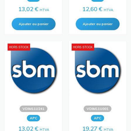
13,02 €
12,60 €
HTVA
HTVA
HORS STOCK
HORS STOCK
VDIM11U241
VDIM11U001
APC
APC
13,02 €
19,27 €
HTVA
HTVA