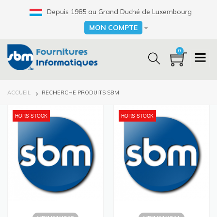
Aller
Depuis 1985 au Grand Duché de Luxembourg
au
contenu
MON COMPTE
Select your language
principal
0
FIL
ACCUEIL
RECHERCHE PRODUITS SBM
D'ARIANE
HORS STOCK
HORS STOCK