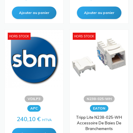
HORS STOCK
HORS STOCK
VDILP3
N238-025-WH
APC
EATON
Tripp Lite N238-025-WH
240,10 €
HTVA
Accessoire De Baies De
Branchements