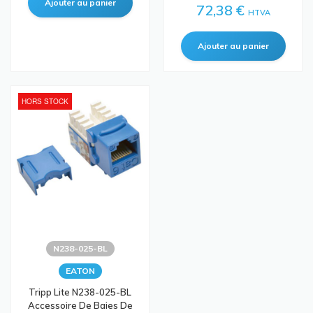
72,38 €
HTVA
HORS STOCK
N238-025-BL
EATON
Tripp Lite N238-025-BL
Accessoire De Baies De