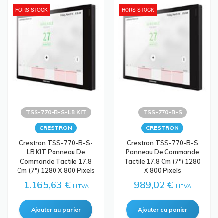
HORS STOCK
HORS STOCK
TSS-770-B-S-LB KIT
TSS-770-B-S
CRESTRON
CRESTRON
Crestron TSS-770-B-S-
Crestron TSS-770-B-S
LB KIT Panneau De
Panneau De Commande
Commande Tactile 17,8
Tactile 17,8 Cm (7") 1280
Cm (7") 1280 X 800 Pixels
X 800 Pixels
1.165,63 €
989,02 €
HTVA
HTVA