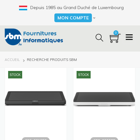
Aller
Depuis 1985 au Grand Duché de Luxembourg
au
contenu
MON COMPTE
Select your language
principal
0
FIL
ACCUEIL
RECHERCHE PRODUITS SBM
D'ARIANE
STOCK
STOCK