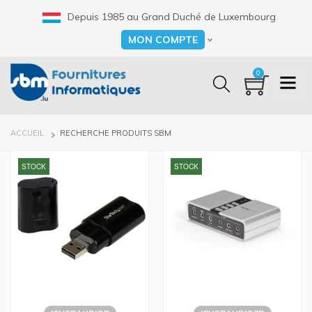
Aller
Depuis 1985 au Grand Duché de Luxembourg
au
contenu
MON COMPTE
Select your language
principal
0
FIL
ACCUEIL
RECHERCHE PRODUITS SBM
D'ARIANE
STOCK
STOCK