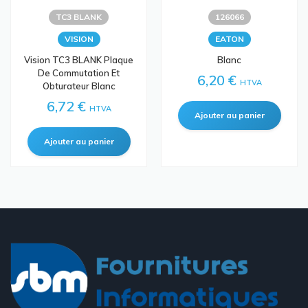
TC3 BLANK
126066
VISION
EATON
Vision TC3 BLANK Plaque
Blanc
De Commutation Et
6,20 €
HTVA
Obturateur Blanc
6,72 €
HTVA