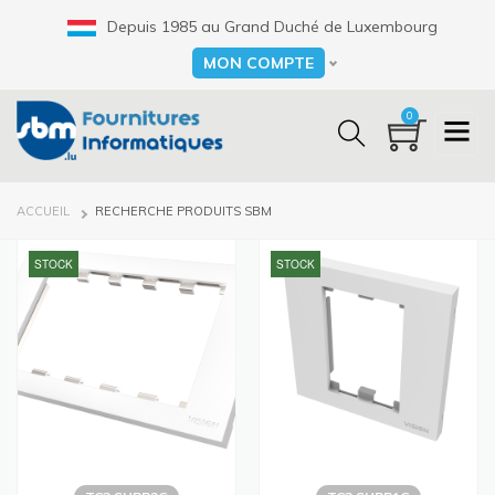
Aller
Depuis 1985 au Grand Duché de Luxembourg
au
contenu
MON COMPTE
Select your language
principal
0
FIL
ACCUEIL
RECHERCHE PRODUITS SBM
D'ARIANE
STOCK
STOCK