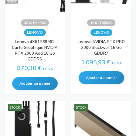
4X61P69962
4X61T95638
LENOVO
LENOVO
Lenovo 4X61P69962
Lenovo NVIDIA RTX PRO
Carte Graphique NVIDIA
2000 Blackwell 16 Go
RTX 2000 Ada 16 Go
GDDR7
GDDR6
1.095,93 €
HTVA
870,30 €
HTVA
STOCK
STOCK