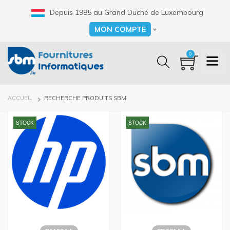
Aller
Depuis 1985 au Grand Duché de Luxembourg
au
contenu
MON COMPTE
Select your language
principal
0
FIL
ACCUEIL
RECHERCHE PRODUITS SBM
D'ARIANE
STOCK
STOCK