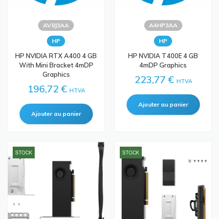
AV8J3AA
A4HP3AA
HP
HP
HP NVIDIA RTX A400 4 GB
HP NVIDIA T400E 4 GB
With Mini Bracket 4mDP
4mDP Graphics
Graphics
223,77 €
HTVA
196,72 €
HTVA
STOCK
STOCK