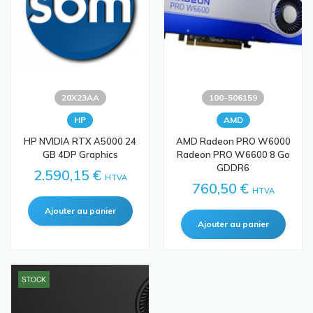
20X23AA
100-506159
HP
AMD
HP NVIDIA RTX A5000 24
AMD Radeon PRO W6000
GB 4DP Graphics
Radeon PRO W6600 8 Go
GDDR6
2.590,15 €
HTVA
760,50 €
HTVA
STOCK