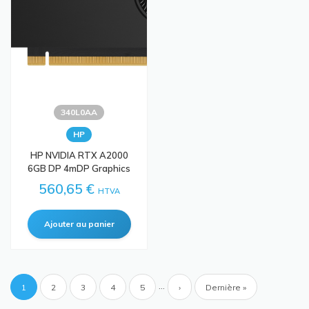
340L0AA
HP
HP NVIDIA RTX A2000
6GB DP 4mDP Graphics
560,65 €
HTVA
Pagination
…
Page
1
Page
2
Page
3
Page
4
Page
5
Page
›
Dernière
Dernière »