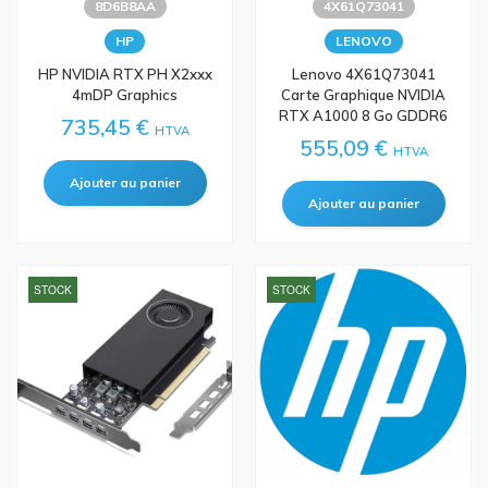
8D6B8AA
4X61Q73041
HP
LENOVO
HP NVIDIA RTX PH X2xxx
Lenovo 4X61Q73041
4mDP Graphics
Carte Graphique NVIDIA
RTX A1000 8 Go GDDR6
735,45 €
HTVA
555,09 €
HTVA
STOCK
STOCK