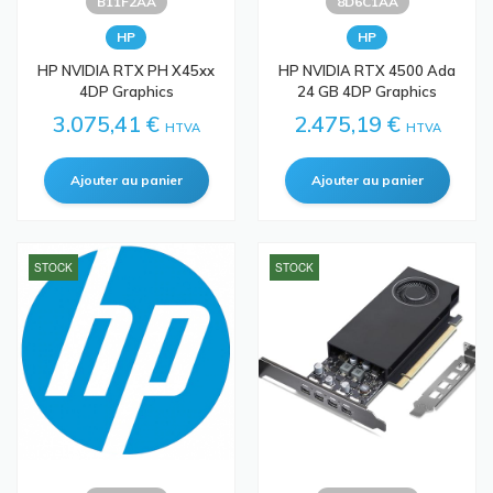
B11F2AA
8D6C1AA
HP
HP
HP NVIDIA RTX PH X45xx
HP NVIDIA RTX 4500 Ada
4DP Graphics
24 GB 4DP Graphics
3.075,41 €
2.475,19 €
HTVA
HTVA
STOCK
STOCK