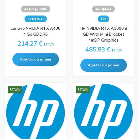
4X61Q73040
AV8J4AA
LENOVO
HP
Lenovo NVIDIA RTX A400
HP NVIDIA RTX A1000 8
4 Go GDDR6
GB With Mini Bracket
4mDP Graphics
214,27 €
HTVA
485,83 €
HTVA
STOCK
STOCK