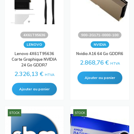
4X61T95636
900-2G171-0000-100
LENOVO
NVIDIA
Lenovo 4X61T95636
Nvidia A16 64 Go GDDR6
Carte Graphique NVIDIA
2.868,76 €
HTVA
24 Go GDDR7
2.326,13 €
HTVA
STOCK
STOCK