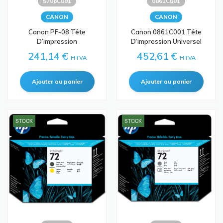
5706C001
0861C001
CANON
CANON
Canon PF-08 Tête
Canon 0861C001 Tête
D’impression
D’impression Universel
241,14 €
452,61 €
HTVA
HTVA
STOCK
STOCK