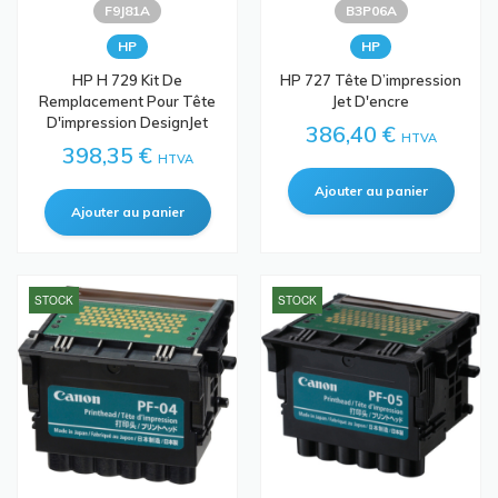
F9J81A
B3P06A
HP
HP
HP H 729 Kit De
HP 727 Tête D’impression
Remplacement Pour Tête
Jet D'encre
D'impression DesignJet
386,40 €
HTVA
398,35 €
HTVA
STOCK
STOCK