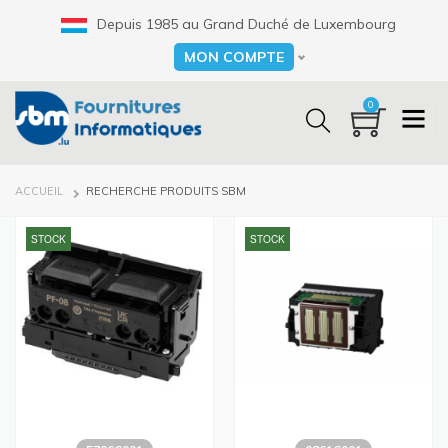
Aller
Depuis 1985 au Grand Duché de Luxembourg
au
contenu
MON COMPTE
Select your language
principal
0
FIL
ACCUEIL
RECHERCHE PRODUITS SBM
D'ARIANE
STOCK
STOCK