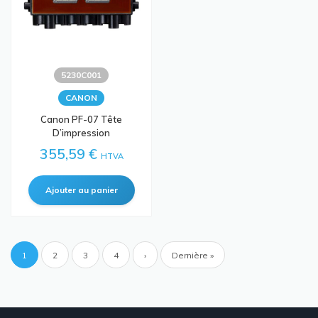
5230C001
CANON
Canon PF-07 Tête
D’impression
355,59 €
HTVA
Pagination
Page
1
Page
2
Page
3
Page
4
Page
›
Dernière
Dernière »
courante
suivante
page