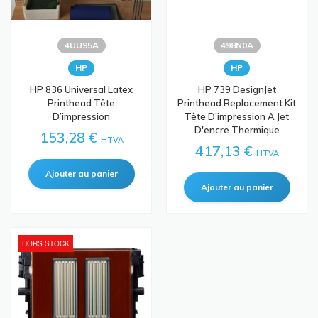
4UU95A
498N0A
HP
HP
HP 836 Universal Latex
HP 739 DesignJet
Printhead Tête
Printhead Replacement Kit
D’impression
Tête D’impression A Jet
D'encre Thermique
153,28 €
HTVA
417,13 €
HTVA
HORS STOCK