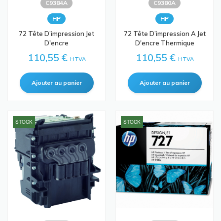
C9384A
C9380A
HP
HP
72 Tête D’impression Jet
72 Tête D’impression A Jet
D'encre
D'encre Thermique
110,55 €
110,55 €
HTVA
HTVA
STOCK
STOCK