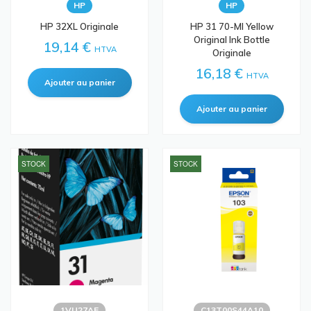
HP
HP
HP 32XL Originale
HP 31 70-Ml Yellow
Original Ink Bottle
19,14 €
HTVA
Originale
16,18 €
HTVA
STOCK
STOCK
1VU27AE
C13T00S44A10