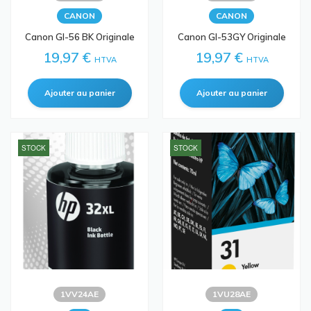
CANON
CANON
Canon GI-56 BK Originale
Canon GI-53GY Originale
19,97 €
19,97 €
HTVA
HTVA
STOCK
STOCK
1VV24AE
1VU28AE