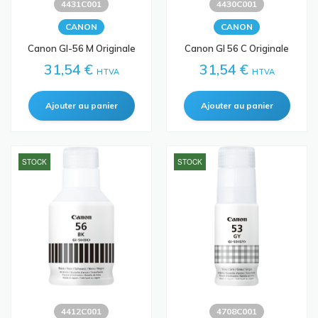
4431C001
4430C001
CANON
CANON
Canon GI-56 M Originale
Canon GI 56 C Originale
31,54 €
31,54 €
HTVA
HTVA
STOCK
STOCK
4412C001
4708C001