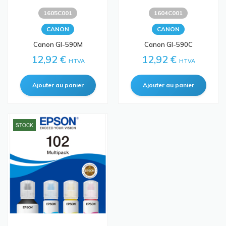
1605C001
1604C001
CANON
CANON
Canon GI-590M
Canon GI-590C
12,92 €
12,92 €
HTVA
HTVA
STOCK