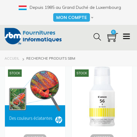
Aller
Depuis 1985 au Grand Duché de Luxembourg
au
contenu
MON COMPTE
Select your language
principal
0
FIL
ACCUEIL
RECHERCHE PRODUITS SBM
D'ARIANE
STOCK
STOCK