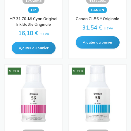
1VU26AE
4432C001
HP
CANON
HP 31 70-Ml Cyan Original
Canon GI-56 Y Originale
Ink Bottle Originale
31,54 €
HTVA
16,18 €
HTVA
STOCK
STOCK