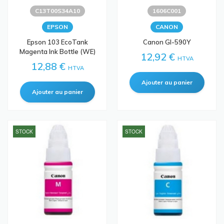
C13T00S34A10
1606C001
EPSON
CANON
Epson 103 EcoTank
Canon GI-590Y
Magenta Ink Bottle (WE)
12,92 €
HTVA
12,88 €
HTVA
STOCK
STOCK