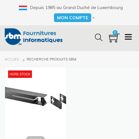
Aller
Depuis 1985 au Grand Duché de Luxembourg
au
contenu
MON COMPTE
Select your language
principal
0
FIL
ACCUEIL
RECHERCHE PRODUITS SBM
D'ARIANE
HORS STOCK