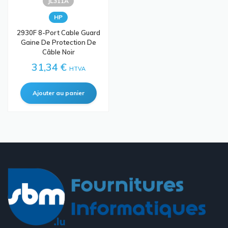
JL311A
HP
2930F 8-Port Cable Guard
Gaine De Protection De
Câble Noir
31,34 €
HTVA