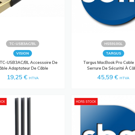
TC-USB3AC/BL
HS5910GL
VISION
TARGUS
n TC-USB3AC/BL Accessoire De
Targus MacBook Pro Cable
âble Adaptateur De Câble
Serrure De Sécurité À Câ
19,25 €
45,59 €
HTVA
HTVA
OCK
HORS STOCK