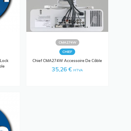
CMA274W
CHIEF
 Lock
Chief CMA274W Accessoire De Câble
ble
35,26 €
HTVA