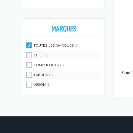
Écouteurs/casques
(594)
Moniteurs Écrans PC
(576)
Supports D'écrans
(571)
MARQUES
Disques SSD
(558)
Claviers Et Combos
(543)
TOUTES LES MARQUES
(5)
Lecteurs De Code Barres
(524)
CHIEF
(2)
Processeurs
(512)
COMPULOCKS
(1)
Écrans Et Protections Arrière De
Chief
TARGUS
(1)
Téléphones Portables
(491)
VISION
(1)
Modules De Mémoire
(466)
Cartes Réseau
(433)
Kits De Support
(408)
Frais D'aide Et Maintenance
(386)
Câbles Électriques
(382)