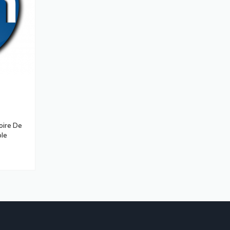
oire De
ble