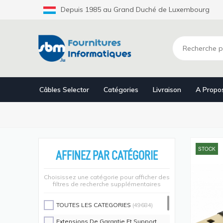
Aller
Depuis 1985 au Grand Duché de Luxembourg
au
contenu
principal
Câbles Selector
Catégories
Livraison
A Propo
STOCK
AFFINEZ PAR CATÉGORIE
Choisissez une catégorie pour afficher des
filtres de recherche supplémentaires
TOUTES LES CATEGORIES
(49684)
Extensions De Garantie Et Support