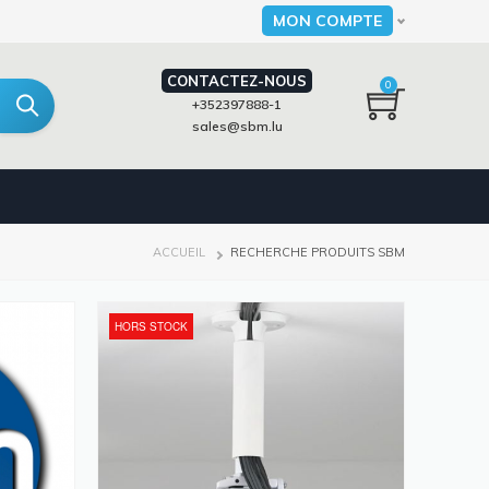
MON COMPTE
Select your language
CONTACTEZ-NOUS
0
+352397888-1
sales@sbm.lu
FIL
ACCUEIL
RECHERCHE PRODUITS SBM
D'ARIANE
HORS STOCK