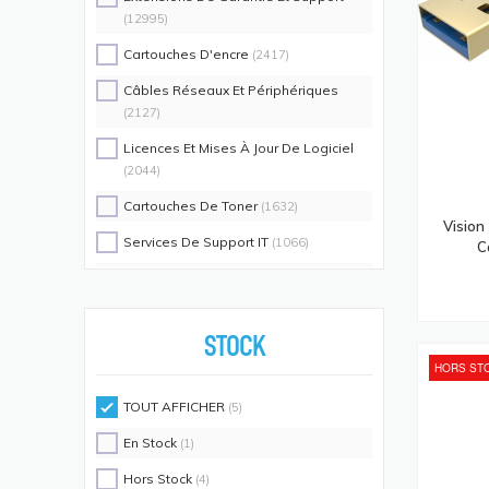
(12995)
Cartouches D'encre
(2417)
Câbles Réseaux Et Périphériques
(2127)
Licences Et Mises À Jour De Logiciel
(2044)
Cartouches De Toner
(1632)
Visio
Services De Support IT
(1066)
C
Switch Commutateurs Réseaux
(1035)
Coques De Protection Pour
Téléphones Portables
(883)
STOCK
HORS ST
Alimentations D'énergie Non
Interruptibles
(719)
TOUT AFFICHER
(5)
Accessoires De Racks
(689)
En Stock
(1)
Unités De Distribution D'énergie
(640)
Hors Stock
(4)