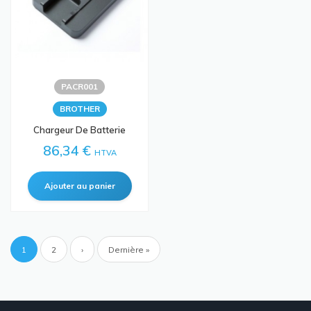
PACR001
BROTHER
Chargeur De Batterie
86,34 €
HTVA
Pagination
Page
1
Page
2
Page
›
Dernière
Dernière »
courante
suivante
page