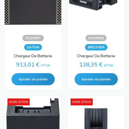
SC240RT
PACR002
EATON
BROTHER
Chargeur De Batterie
Chargeur De Batterie
913,01 €
138,35 €
HTVA
HTVA
HORS STOCK
HORS STOCK