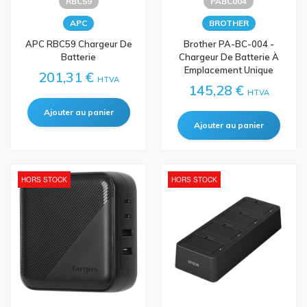
RBC59
PABC004
APC
BROTHER
APC RBC59 Chargeur De
Brother PA-BC-004 -
Batterie
Chargeur De Batterie À
Emplacement Unique
201,31 €
HTVA
145,28 €
HTVA
HORS STOCK
HORS STOCK