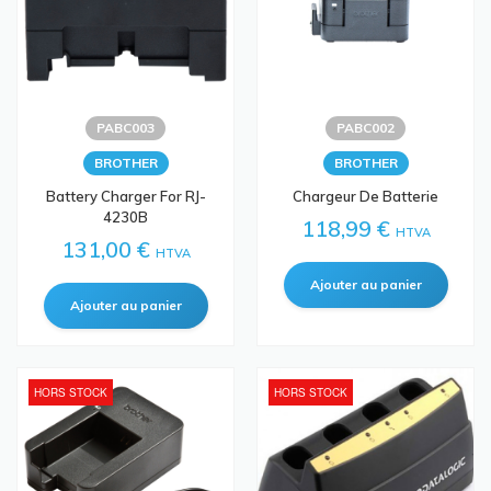
PABC003
PABC002
BROTHER
BROTHER
Battery Charger For RJ-
Chargeur De Batterie
4230B
118,99 €
HTVA
131,00 €
HTVA
HORS STOCK
HORS STOCK