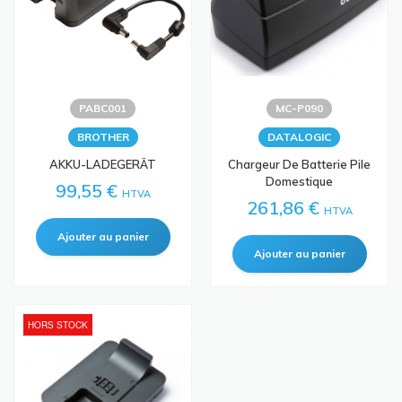
PABC001
MC-P090
BROTHER
DATALOGIC
AKKU-LADEGERÄT
Chargeur De Batterie Pile
Domestique
99,55 €
HTVA
261,86 €
HTVA
HORS STOCK