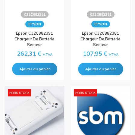
C32C882391
C32C882381
EPSON
EPSON
Epson C32C882391
Epson C32C882381
Chargeur De Batterie
Chargeur De Batterie
Secteur
Secteur
262,31 €
107,95 €
HTVA
HTVA
HORS STOCK
HORS STOCK