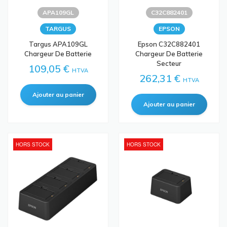
APA109GL
C32C882401
TARGUS
EPSON
Targus APA109GL
Epson C32C882401
Chargeur De Batterie
Chargeur De Batterie
Secteur
109,05 €
HTVA
262,31 €
HTVA
HORS STOCK
HORS STOCK