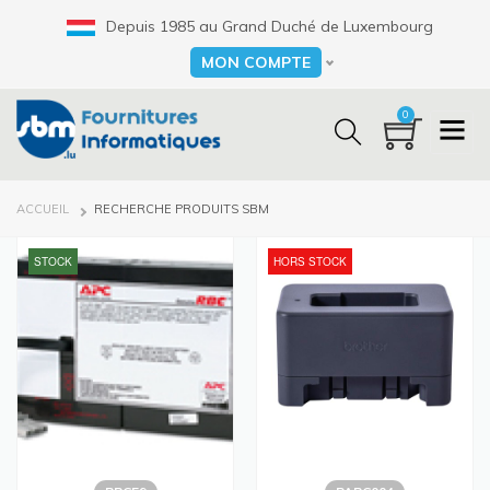
Aller
Depuis 1985 au Grand Duché de Luxembourg
au
contenu
MON COMPTE
Select your language
principal
0
FIL
ACCUEIL
RECHERCHE PRODUITS SBM
D'ARIANE
STOCK
HORS STOCK