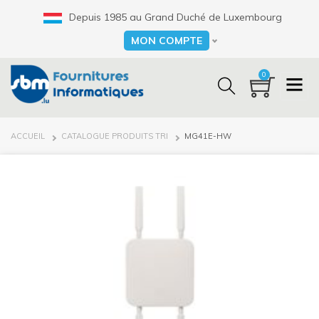
Aller
Depuis 1985 au Grand Duché de Luxembourg
au
contenu
MON COMPTE
Select your language
principal
0
FIL
ACCUEIL
CATALOGUE PRODUITS TRI
MG41E-HW
D'ARIANE