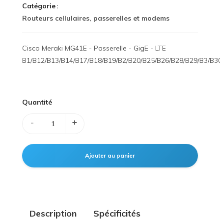
Catégorie
Routeurs cellulaires, passerelles et modems
Cisco Meraki MG41E - Passerelle - GigE - LTE
B1/B12/B13/B14/B17/B18/B19/B2/B20/B25/B26/B28/B29/B3/B3
Quantité
-
+
Description
Spécificités