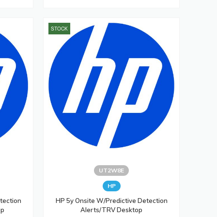
STOCK
UT2W8E
HP
tection
HP 5y Onsite W/Predictive Detection
op
Alerts/TRV Desktop