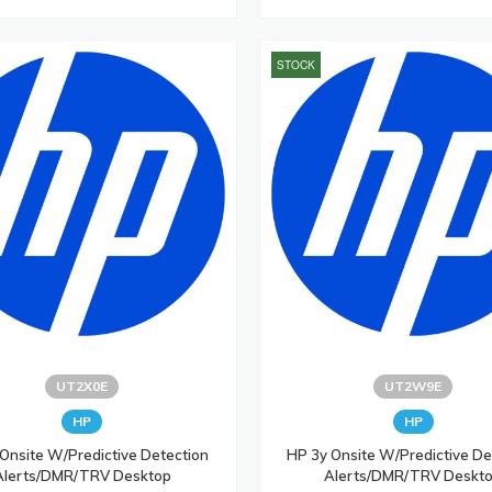
STOCK
UT2X0E
UT2W9E
HP
HP
Onsite W/Predictive Detection
HP 3y Onsite W/Predictive De
Alerts/DMR/TRV Desktop
Alerts/DMR/TRV Deskt