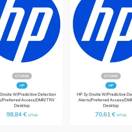
UT2X6E
UT2X5E
HP
HP
Onsite W/Predictive Detection
HP 3y Onsite W/Predictive De
ts/Preferred Access/DMR/TRV
Alerts/Preferred Access/D
Desktop
Desktop
98,84 €
70,61 €
HTVA
HTVA