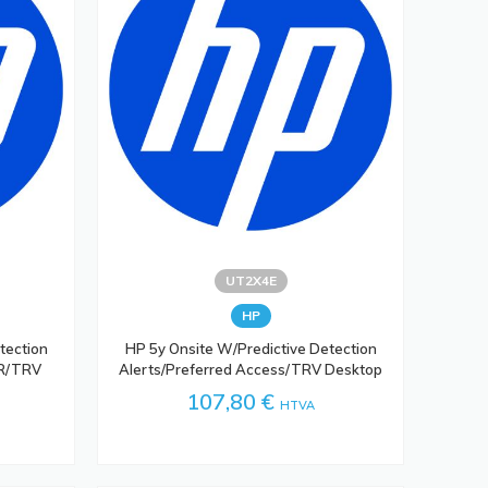
UT2X4E
HP
tection
HP 5y Onsite W/Predictive Detection
MR/TRV
Alerts/Preferred Access/TRV Desktop
107,80 €
HTVA