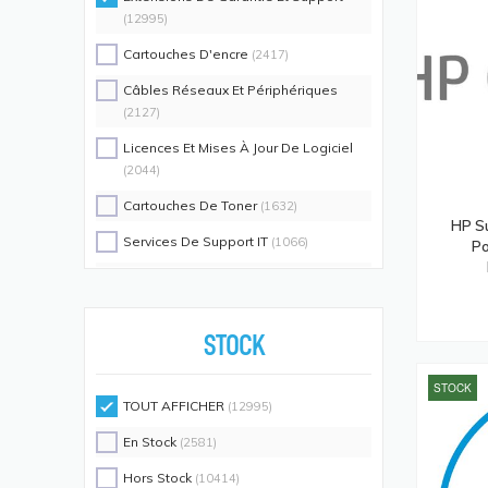
(12995)
Cartouches D'encre
(2417)
Câbles Réseaux Et Périphériques
(2127)
Licences Et Mises À Jour De Logiciel
(2044)
Cartouches De Toner
(1632)
HP Su
Services De Support IT
(1066)
Po
Switch Commutateurs Réseaux
(1035)
Coques De Protection Pour
Téléphones Portables
(883)
STOCK
Alimentations D'énergie Non
STOCK
Interruptibles
(719)
TOUT AFFICHER
(12995)
Accessoires De Racks
(689)
En Stock
(2581)
Unités De Distribution D'énergie
(640)
Hors Stock
(10414)