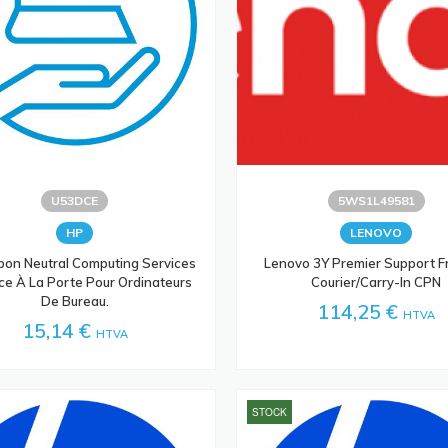
U53DCE
5WS1L49581
HP
LENOVO
bon Neutral Computing Services
Lenovo 3Y Premier Support F
ice À La Porte Pour Ordinateurs
Courier/Carry-In CPN
De Bureau.
114,25 €
HTVA
15,14 €
HTVA
STOCK