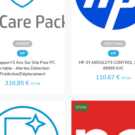
UE5R7E
UE3T7AAE
HP
HP
pport 5 Ans Sur Site Pour PC
HP 3Y ABSOLUTE CONTROL 
rtable - Alertes Détection
49999 SVC
Prédictive/Déplacement
110,67 €
HTVA
316,85 €
HTVA
STOCK