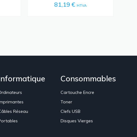
81,19 €
HTVA
Informatique
Consommables
Ordinateurs
Cartouche Encre
Imprimantes
Toner
Câbles Réseau
Clefs USB
Portables
Disques Vierges