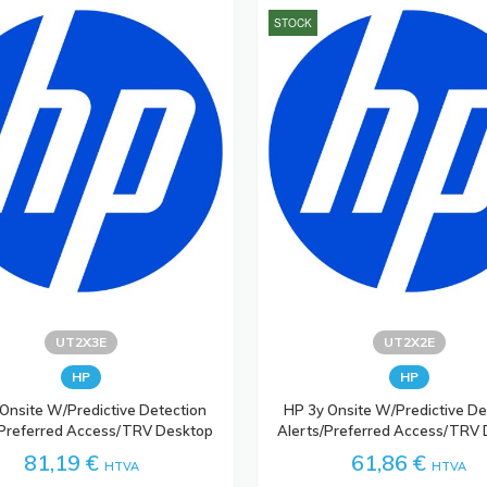
STOCK
UT2X3E
UT2X2E
HP
HP
Onsite W/Predictive Detection
HP 3y Onsite W/Predictive De
/Preferred Access/TRV Desktop
Alerts/Preferred Access/TRV
81,19 €
61,86 €
HTVA
HTVA