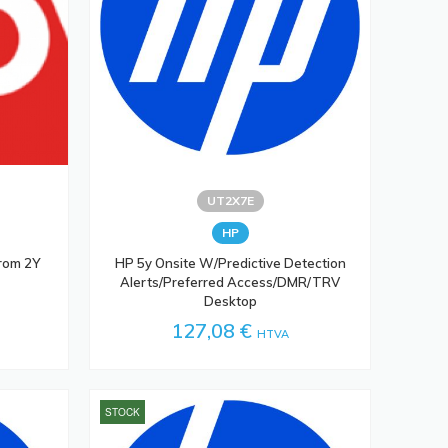
UT2X7E
HP
rom 2Y
HP 5y Onsite W/Predictive Detection
Alerts/Preferred Access/DMR/TRV
Desktop
127,08 €
HTVA
STOCK