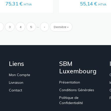
75,31 €
55,14 €
HTVA
HTVA
ion
…
Page
Page
3
Page
4
Page
5
Page
›
Dernière
Dernière »
e
suivante
page
Liens
SBM
Luxembourg
Mon Compte
Présentation
Livraison
Conditions Générales
Contact
Politique de
Confidentialité