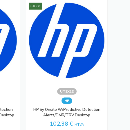
STOCK
UT2X1E
HP
tection
HP 5y Onsite W/Predictive Detection
 Desktop
Alerts/DMR/TRV Desktop
102,38 €
HTVA