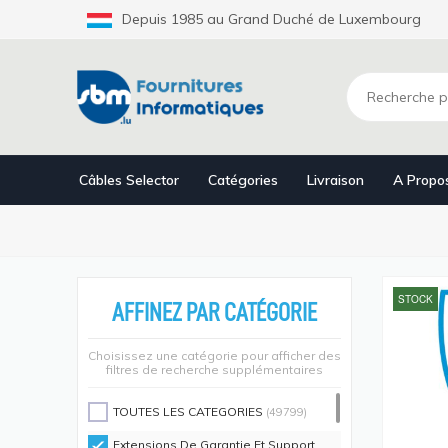
Aller
Depuis 1985 au Grand Duché de Luxembourg
au
contenu
principal
Câbles Selector
Catégories
Livraison
A Propo
STOCK
AFFINEZ PAR CATÉGORIE
Choisissez une catégorie pour afficher des
filtres de recherche supplémentaires
TOUTES LES CATEGORIES
(49799)
Extensions De Garantie Et Support