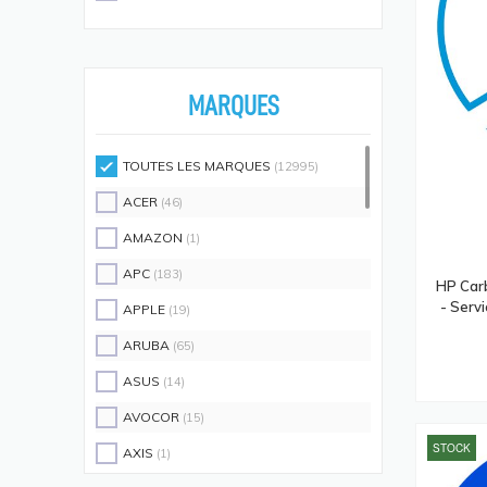
Écouteurs/casques
(594)
Moniteurs Écrans PC
(576)
Supports D'écrans
(571)
MARQUES
Disques SSD
(558)
Claviers Et Combos
(543)
TOUTES LES MARQUES
(12995)
Lecteurs De Code Barres
(524)
ACER
(46)
Processeurs
(512)
AMAZON
(1)
Écrans Et Protections Arrière De
APC
(183)
Téléphones Portables
HP Car
(491)
- Serv
APPLE
(19)
Modules De Mémoire
(466)
ARUBA
(65)
Cartes Réseau
(433)
ASUS
(14)
Kits De Support
(408)
AVOCOR
(15)
Frais D'aide Et Maintenance
(386)
STOCK
AXIS
(1)
Câbles Électriques
(382)