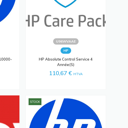
U96WVAAE
HP
10000-
HP Absolute Control Service 4
Année(s)
110,67 €
HTVA
STOCK