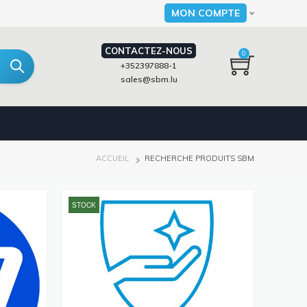
MON COMPTE
Select your language
CONTACTEZ-NOUS
0
+352397888-1
sales@sbm.lu
FIL
ACCUEIL
RECHERCHE PRODUITS SBM
D'ARIANE
STOCK