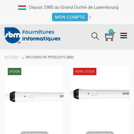
Aller
Depuis 1985 au Grand Duché de Luxembourg
au
contenu
MON COMPTE
Select your language
principal
0
FIL
ACCUEIL
RECHERCHE PRODUITS SBM
D'ARIANE
STOCK
HORS STOCK