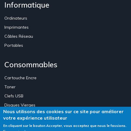
Informatique
Ordinateurs
Imprimantes
Câbles Réseau
Portables
Consommables
Cartouche Encre
Toner
Clefs USB
Disques Vierges
Nous utilisons des cookies sur ce site pour améliorer
votre expérience utilisateur
Création Site E-commerce Luxembourg - Neweb Creations
En cliquant sur le bouton Accepter, vous acceptez que nous le fassions.