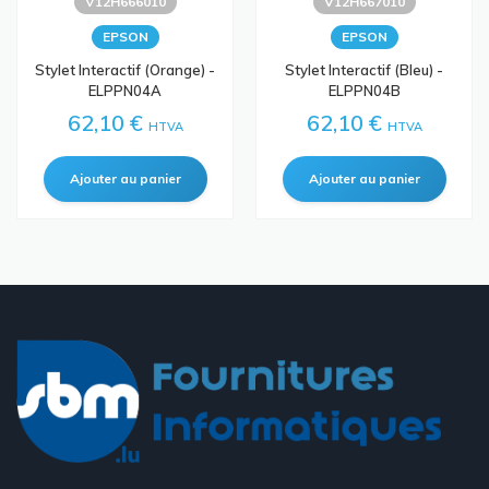
V12H666010
V12H667010
EPSON
EPSON
Stylet Interactif (orange) -
Stylet Interactif (bleu) -
ELPPN04A
ELPPN04B
62,10 €
62,10 €
HTVA
HTVA