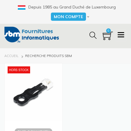
Aller
Depuis 1985 au Grand Duché de Luxembourg
au
contenu
MON COMPTE
Select your language
principal
0
FIL
ACCUEIL
RECHERCHE PRODUITS SBM
D'ARIANE
HORS STOCK