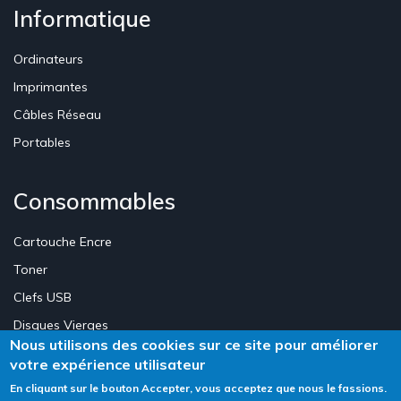
Informatique
Ordinateurs
Imprimantes
Câbles Réseau
Portables
Consommables
Cartouche Encre
Toner
Clefs USB
Disques Vierges
Nous utilisons des cookies sur ce site pour améliorer
votre expérience utilisateur
Création Site E-commerce Luxembourg - Neweb Creations
En cliquant sur le bouton Accepter, vous acceptez que nous le fassions.