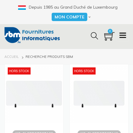
Aller
Depuis 1985 au Grand Duché de Luxembourg
au
contenu
MON COMPTE
Select your language
principal
0
FIL
ACCUEIL
RECHERCHE PRODUITS SBM
D'ARIANE
HORS STOCK
HORS STOCK