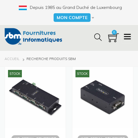
Aller
Depuis 1985 au Grand Duché de Luxembourg
au
contenu
MON COMPTE
Select your language
principal
0
FIL
ACCUEIL
RECHERCHE PRODUITS SBM
D'ARIANE
STOCK
STOCK