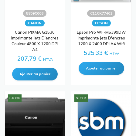
5809C006
C11CK77401
CANON
EPSON
Canon PIXMA G1530
Epson Pro WF-M5399DW
Imprimante Jets D'encres
Imprimante Jets D'encres
Couleur 4800 X 1200 DPI
1200 X 2400 DPI A4 Wifi
A4
525,33 €
HTVA
207,79 €
HTVA
STOCK
STOCK