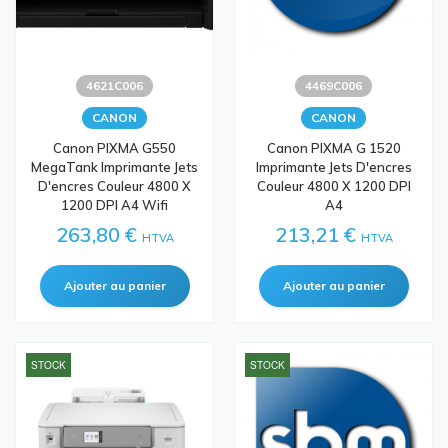
4621C006
4469C006
CANON
CANON
Canon PIXMA G550
Canon PIXMA G 1520
MegaTank Imprimante Jets
Imprimante Jets D'encres
D'encres Couleur 4800 X
Couleur 4800 X 1200 DPI
1200 DPI A4 Wifi
A4
263,80 €
213,21 €
HTVA
HTVA
STOCK
STOCK