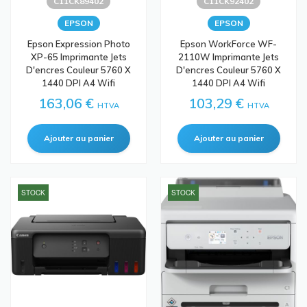
C11CK89402
C11CK92402
EPSON
EPSON
Epson Expression Photo
Epson WorkForce WF-
XP-65 Imprimante Jets
2110W Imprimante Jets
D'encres Couleur 5760 X
D'encres Couleur 5760 X
1440 DPI A4 Wifi
1440 DPI A4 Wifi
163,06 €
103,29 €
HTVA
HTVA
STOCK
STOCK