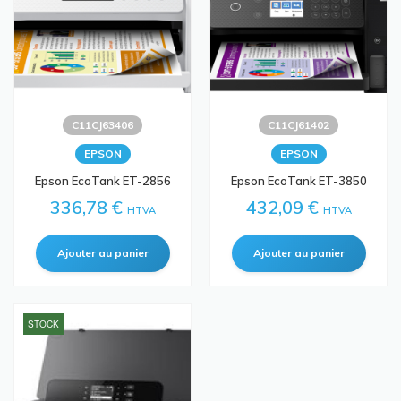
C11CJ63406
C11CJ61402
EPSON
EPSON
Epson EcoTank ET-2856
Epson EcoTank ET-3850
336,78 €
432,09 €
HTVA
HTVA
STOCK