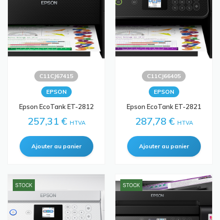
C11CJ67415
C11CJ66405
EPSON
EPSON
Epson EcoTank ET-2812
Epson EcoTank ET-2821
257,31 €
287,78 €
HTVA
HTVA
STOCK
STOCK