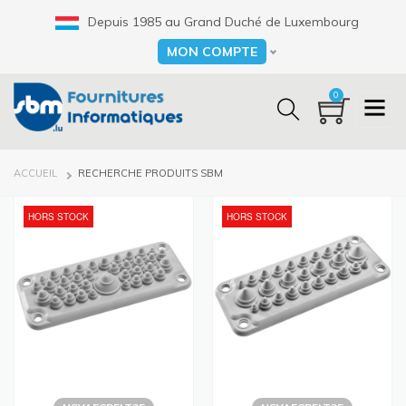
Aller
Depuis 1985 au Grand Duché de Luxembourg
au
contenu
MON COMPTE
Select your language
principal
0
FIL
ACCUEIL
RECHERCHE PRODUITS SBM
D'ARIANE
HORS STOCK
HORS STOCK