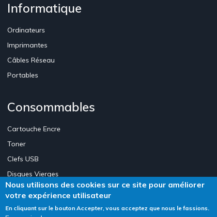
Informatique
Ordinateurs
Imprimantes
Câbles Réseau
Portables
Consommables
Cartouche Encre
Toner
Clefs USB
Disques Vierges
Nous utilisons des cookies sur ce site pour améliorer
votre expérience utilisateur
Création Site E-commerce Luxembourg - Neweb Creations
En cliquant sur le bouton Accepter, vous acceptez que nous le fassions.