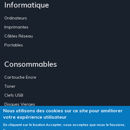
Informatique
Ordinateurs
Imprimantes
Câbles Réseau
Portables
Consommables
Cartouche Encre
Toner
Clefs USB
Disques Vierges
Nous utilisons des cookies sur ce site pour améliorer
votre expérience utilisateur
Création Site E-commerce Luxembourg - Neweb Creations
En cliquant sur le bouton Accepter, vous acceptez que nous le fassions.