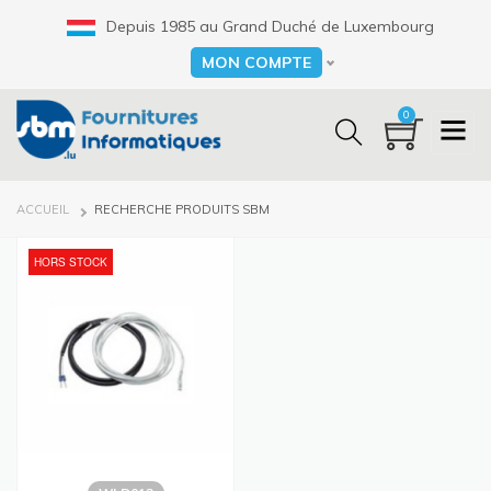
Aller
Depuis 1985 au Grand Duché de Luxembourg
au
contenu
MON COMPTE
Select your language
principal
0
FIL
ACCUEIL
RECHERCHE PRODUITS SBM
D'ARIANE
HORS STOCK